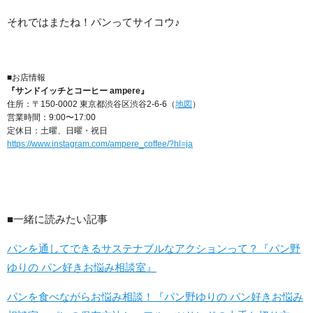
それではまたね！パンってサイコウ♪
■お店情報
『サンドイッチとコーヒー ampere』
住所：〒150-0002 東京都渋谷区渋谷2-6-6（
地図
）
営業時間：9:00〜17:00
定休日：土曜、日曜・祝日
https://www.instagram.com/ampere_coffee/?hl=ja
■一緒に読みたい記事
パンを通してできるサステナブルなアクションって？『パン野
ゆりの パン好きお悩み相談室』
パンを食べながらお悩み相談！『パン野ゆりの パン好きお悩み