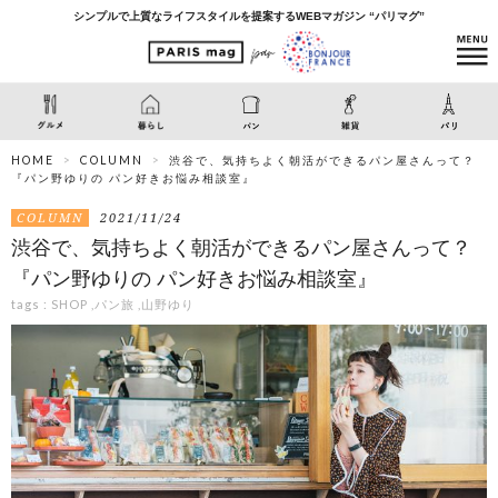
シンプルで上質なライフスタイルを提案するWEBマガジン “パリマグ”
HOME
COLUMN
渋谷で、気持ちよく朝活ができるパン屋さんって？
『パン野ゆりの パン好きお悩み相談室』
COLUMN
2021/11/24
渋谷で、気持ちよく朝活ができるパン屋さんって？
『パン野ゆりの パン好きお悩み相談室』
tags :
SHOP
,
パン旅
,
山野ゆり