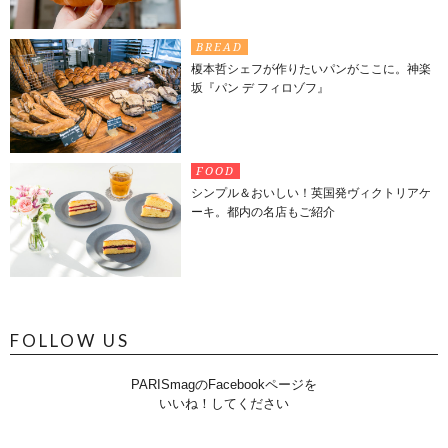
BREAD
榎本哲シェフが作りたいパンがここに。神楽
坂『パン デ フィロゾフ』
FOOD
シンプル＆おいしい！英国発ヴィクトリアケ
ーキ。都内の名店もご紹介
FOLLOW US
PARISmagのFacebookページを
いいね！してください