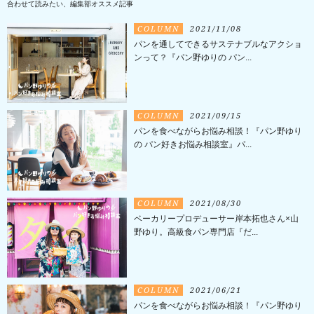
合わせて読みたい、編集部オススメ記事
COLUMN
2021/11/08
パンを通してできるサステナブルなアクショ
ンって？『パン野ゆりの パン...
COLUMN
2021/09/15
パンを食べながらお悩み相談！『パン野ゆり
の パン好きお悩み相談室』パ...
COLUMN
2021/08/30
ベーカリープロデューサー岸本拓也さん×山
野ゆり。高級食パン専門店『だ...
COLUMN
2021/06/21
パンを食べながらお悩み相談！『パン野ゆり