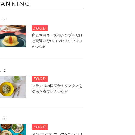
RANKING
. 1
FOOD
卵とマヨネーズのシンプルだけ
ど間違いないコンビ！ウフマヨ
のレシピ
. 2
FOOD
フランスの国民食！クスクスを
使ったタブレのレシピ
. 3
FOOD
スパイシーなサルサをたっぷり