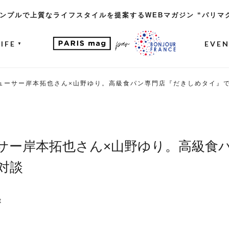
ンプルで上質なライフスタイルを提案するWEBマガジン “パリマ
LIFE
EVE
▼
ューサー岸本拓也さん×山野ゆり。高級食パン専門店『だきしめタイ』
サー岸本拓也さん×山野ゆり。高級食
対談
t