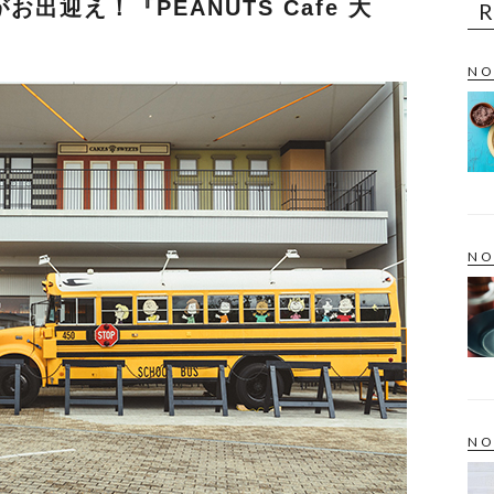
出迎え！『PEANUTS Cafe 大
NO
NO
NO