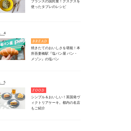
フランスの国民食！クスクスを
使ったタブレのレシピ
. 4
BREAD
焼きたてのおいしさを堪能！本
所吾妻橋駅『塩パン屋 パン・
メゾン』の塩パン
. 5
FOOD
シンプル＆おいしい！英国発ヴ
ィクトリアケーキ。都内の名店
もご紹介