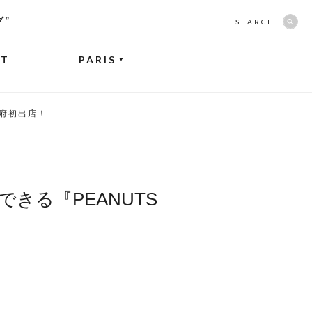
グ”
SEARCH
NT
PARIS
▼
阪府初出店！
きる『PEANUTS