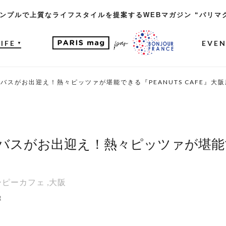
ンプルで上質なライフスタイルを提案するWEBマガジン “パリマ
LIFE
EVE
▼
バスがお出迎え！熱々ピッツァが堪能できる『PEANUTS CAFE』大
スがお出迎え！熱々ピッツァが堪能で
ーピーカフェ
,
大阪
t