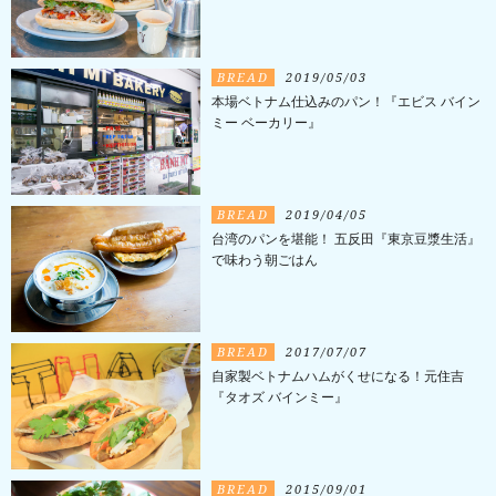
BREAD
2019/05/03
本場ベトナム仕込みのパン！『エビス バイン
ミー ベーカリー』
BREAD
2019/04/05
台湾のパンを堪能！ 五反田『東京豆漿生活』
で味わう朝ごはん
BREAD
2017/07/07
自家製ベトナムハムがくせになる！元住吉
『タオズ バインミー』
BREAD
2015/09/01