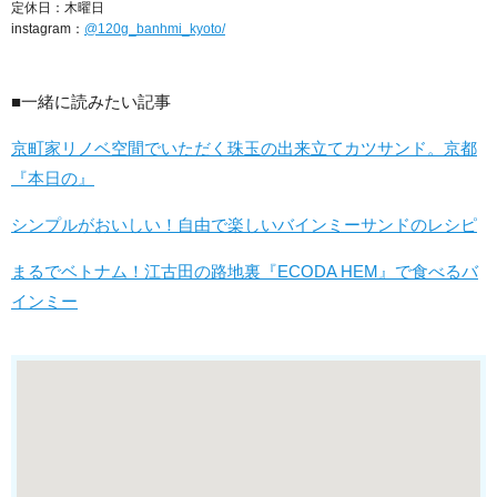
定休日：木曜日
instagram：
@120g_banhmi_kyoto/
■一緒に読みたい記事
京町家リノベ空間でいただく珠玉の出来立てカツサンド。京都
『本日の』
シンプルがおいしい！自由で楽しいバインミーサンドのレシピ
まるでベトナム！江古田の路地裏『ECODA HEM』で食べるバ
インミー