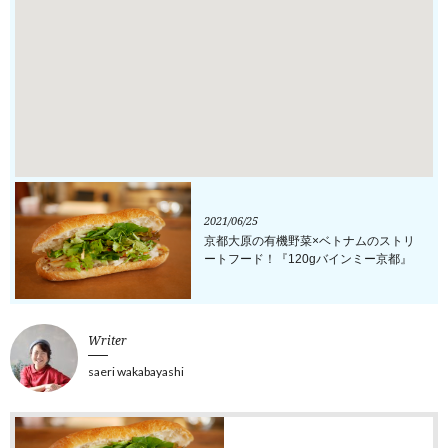
2021/06/25
京都大原の有機野菜×ベトナムのストリ
ートフード！『120gバインミー京都』
Writer
saeri wakabayashi