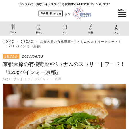
シンプルで上質なライフスタイルを提案するWEBマガジン “パリマグ”
HOME
BREAD
京都大原の有機野菜×ベトナムのストリートフード！
『120Gバインミー京都』
BREAD
2021/06/25
京都大原の有機野菜×ベトナムのストリートフード！
『120gバインミー京都』
tags :
サンドイッチ
,
バインミー
,
京都