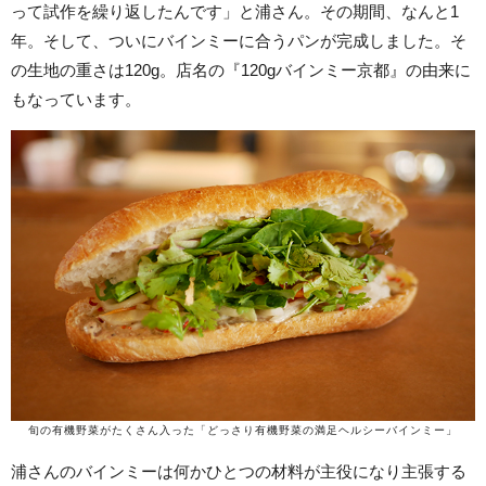
って試作を繰り返したんです」と浦さん。その期間、なんと1
年。そして、ついにバインミーに合うパンが完成しました。そ
の生地の重さは120g。店名の『120gバインミー京都』の由来に
もなっています。
旬の有機野菜がたくさん入った「どっさり有機野菜の満足ヘルシーバインミー」
浦さんのバインミーは何かひとつの材料が主役になり主張する