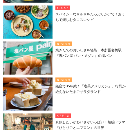
FOOD
スパイシーなサルサをたっぷりかけて！おう
ちで楽しむタコスレシピ
BREAD
焼きたてのおいしさを堪能！本所吾妻橋駅
『塩パン屋 パン・メゾン』の塩パン
BREAD
銀座で35年続く『喫茶アメリカン』。行列が
絶えないたまごサラダサンド
STYLE
真似したいかわいさがいっぱい！短編ドラマ
『ひとりごとエプロン』の世界