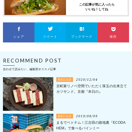
この記事が気に入ったら
いいね！してね
シェア
ツイート
ブックマーク
保存
RECOMMEND POST
合わせて読みたい、編集部オススメ記事
BREAD
2020/12/04
京町家リノベ空間でいただく珠玉の出来立て
カツサンド。京都『本日の』
BREAD
2019/08/09
まるでベトナム！江古田の路地裏『ECODA
HEM』で食べるバインミー