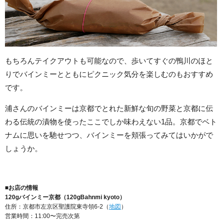
もちろんテイクアウトも可能なので、歩いてすぐの鴨川のほと
りでバインミーとともにピクニック気分を楽しむのもおすすめ
です。
浦さんのバインミーは京都でとれた新鮮な旬の野菜と京都に伝
わる伝統の漬物を使ったここでしか味わえない1品。京都でベト
ナムに思いを馳せつつ、バインミーを頬張ってみてはいかがで
しょうか。
■お店の情報
120gバインミー京都（120gBahnmi kyoto）
住所：京都市左京区聖護院東寺領6-2（
地図
）
営業時間：11:00〜完売次第