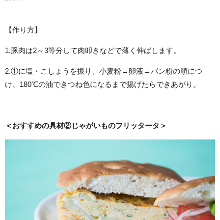
【作り方】
1.豚肉は2～3等分して肉叩きなどで薄く伸ばします。
2.①に塩・こしょうを振り、小麦粉→卵液→パン粉の順につ
け、180℃の油できつね色になるまで揚げたらできあがり。
＜おすすめの具材②じゃがいものフリッタータ＞