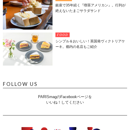
銀座で35年続く『喫茶アメリカン』。行列が
絶えないたまごサラダサンド
FOOD
シンプル＆おいしい！英国発ヴィクトリアケ
ーキ。都内の名店もご紹介
FOLLOW US
PARISmagのFacebookページを
いいね！してください