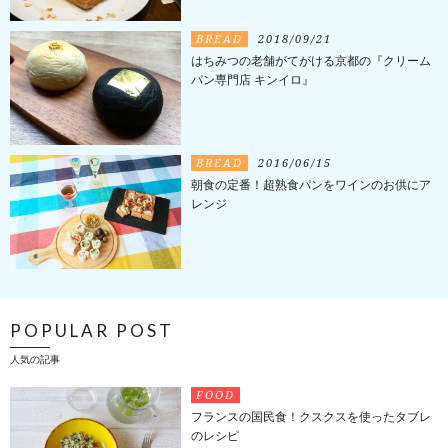
BREAD
2018/09/21
はちみつの老舗がてがける京都の『クリーム
パン専門店 キンイロ』
BREAD
2016/06/15
朝食の定番！超熟食パンをワインのお供にア
レンジ
POPULAR POST
人気の記事
FOOD
フランスの国民食！クスクスを使ったタブレ
のレシピ