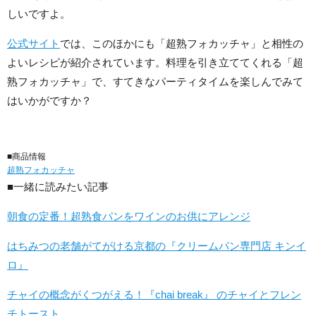
しいですよ。
公式サイト
では、このほかにも「超熟フォカッチャ」と相性の
よいレシピが紹介されています。料理を引き立ててくれる「超
熟フォカッチャ」で、すてきなパーティタイムを楽しんでみて
はいかがですか？
■商品情報
超熟フォカッチャ
■一緒に読みたい記事
朝食の定番！超熟食パンをワインのお供にアレンジ
はちみつの老舗がてがける京都の『クリームパン専門店 キンイ
ロ』
チャイの概念がくつがえる！『chai break』 のチャイとフレン
チトースト