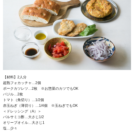
【材料】2人分
超熟フォカッチャ…2個
ポークカツレツ…2枚 ※お惣菜のカツでもOK
バジル…2枚
トマト（角切り）…1/2個
赤玉ねぎ（薄切り）…1/4個 ※玉ねぎでもOK
＜ドレッシング（A）＞
バルサミコ酢…大さじ1/2
オリーブオイル…大さじ1
塩…少々