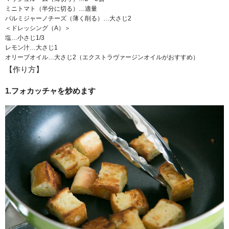
ミニトマト（半分に切る）…適量
パルミジャーノチーズ（薄く削る）…大さじ2
＜ドレッシング（A）＞
塩…小さじ1/3
レモン汁…大さじ1
オリーブオイル…大さじ2（エクストラヴァージンオイルがおすすめ）
【作り方】
1.フォカッチャを炒めます