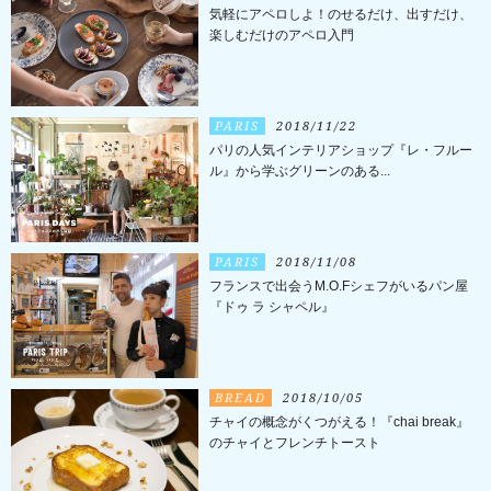
気軽にアペロしよ！のせるだけ、出すだけ、
楽しむだけのアペロ入門
PARIS
2018/11/22
パリの人気インテリアショップ『レ・フルー
ル』から学ぶグリーンのある...
PARIS
2018/11/08
フランスで出会うM.O.Fシェフがいるパン屋
『ドゥ ラ シャペル』
BREAD
2018/10/05
チャイの概念がくつがえる！『chai break』
のチャイとフレンチトースト