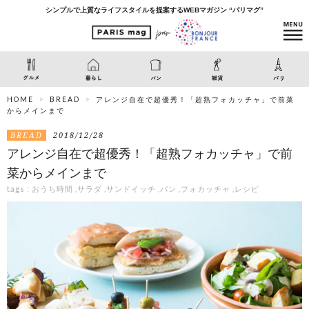
シンプルで上質なライフスタイルを提案するWEBマガジン “パリマグ”
HOME
BREAD
アレンジ自在で超優秀！「超熟フォカッチャ」で前菜
からメインまで
BREAD
2018/12/28
アレンジ自在で超優秀！「超熟フォカッチャ」で前
菜からメインまで
tags :
おうち時間
,
サラダ
,
サンドイッチ
,
パン
,
フォカッチャ
,
レシピ