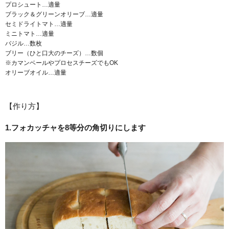
プロシュート…適量
ブラック＆グリーンオリーブ…適量
セミドライトマト…適量
ミニトマト…適量
バジル…数枚
ブリー（ひと口大のチーズ）…数個
※カマンベールやプロセスチーズでもOK
オリーブオイル…適量
【作り方】
1.フォカッチャを8等分の角切りにします