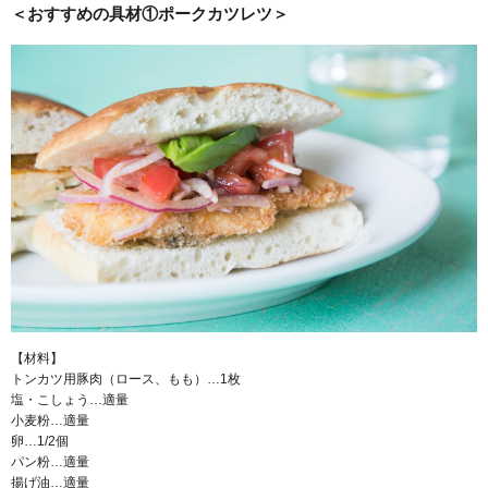
＜おすすめの具材①ポークカツレツ＞
【材料】
トンカツ用豚肉（ロース、もも）…1枚
塩・こしょう…適量
小麦粉…適量
卵…1/2個
パン粉…適量
揚げ油…適量