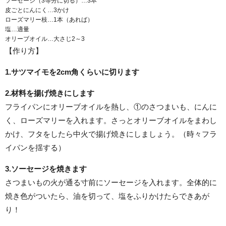
ソーセージ（3等分に切る）…3本
皮ごとにんにく…3かけ
ローズマリー枝…1本（あれば）
塩…適量
オリーブオイル…大さじ2～3
【作り方】
1.サツマイモを2cm角くらいに切ります
2.材料を揚げ焼きにします
フライパンにオリーブオイルを熱し、①のさつまいも、にんに
く、ローズマリーを入れます。さっとオリーブオイルをまわし
かけ、フタをしたら中火で揚げ焼きにしましょう。（時々フラ
イパンを揺する）
3.ソーセージを焼きます
さつまいもの火が通る寸前にソーセージを入れます。全体的に
焼き色がついたら、油を切って、塩をふりかけたらできあが
り！