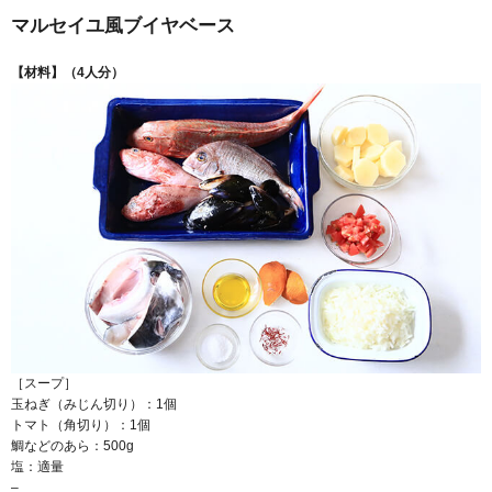
マルセイユ風ブイヤベース
【材料】（4人分）
［スープ］
玉ねぎ（みじん切り）：1個
トマト（角切り）：1個
鯛などのあら：500g
塩：適量
–