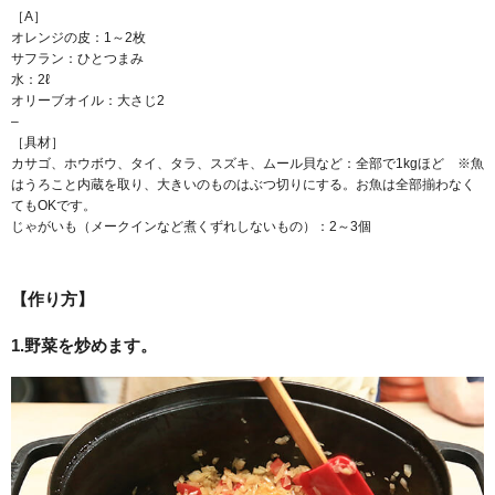
［A］
オレンジの皮：1～2枚
サフラン：ひとつまみ
水：2ℓ
オリーブオイル：大さじ2
–
［具材］
カサゴ、ホウボウ、タイ、タラ、スズキ、ムール貝など：全部で1kgほど ※魚
はうろこと内蔵を取り、大きいのものはぶつ切りにする。お魚は全部揃わなく
てもOKです。
じゃがいも（メークインなど煮くずれしないもの）：2～3個
【作り方】
1.野菜を炒めます。