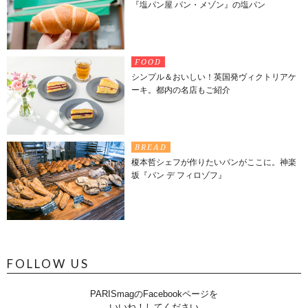
『塩パン屋 パン・メゾン』の塩パン
FOOD
シンプル＆おいしい！英国発ヴィクトリアケ
ーキ。都内の名店もご紹介
BREAD
榎本哲シェフが作りたいパンがここに。神楽
坂『パン デ フィロゾフ』
FOLLOW US
PARISmagのFacebookページを
いいね！してください