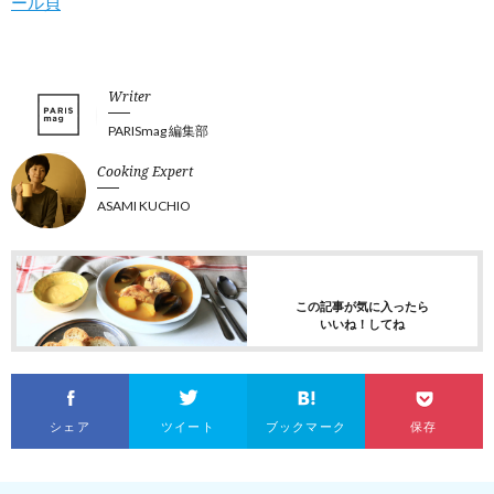
ール貝
Writer
PARISmag 編集部
Cooking Expert
ASAMI KUCHIO
この記事が気に入ったら
いいね！してね
シェア
ツイート
ブックマーク
保存