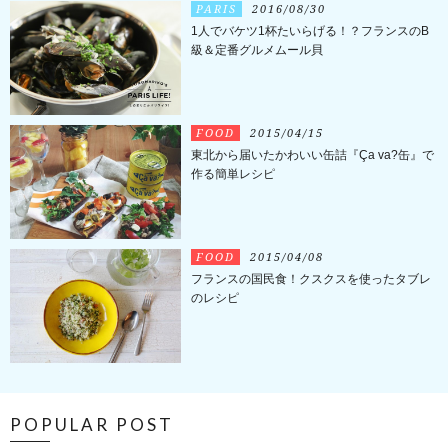
PARIS
2016/08/30
1人でバケツ1杯たいらげる！？フランスのB
級＆定番グルメムール貝
FOOD
2015/04/15
東北から届いたかわいい缶詰『Ça va?缶』で
作る簡単レシピ
FOOD
2015/04/08
フランスの国民食！クスクスを使ったタブレ
のレシピ
POPULAR POST