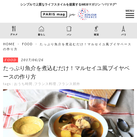
シンプルで上質なライフスタイルを提案するWEBマガジン “パリマグ”
HOME
FOOD
たっぷり魚介を煮込むだけ！マルセイユ風ブイヤベース
の作り方
FOOD
2017/06/26
たっぷり魚介を煮込むだけ！マルセイユ風ブイヤベ
ースの作り方
tags :
おうち時間
,
フランス料理
,
フランス郊外