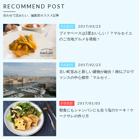
RECOMMEND POST
合わせて読みたい、編集部オススメ記事
PARIS
2017/03/23
ブイヤベースは2度おいしい！？マルセイユ
のご当地グルメを堪能！
PARIS
2017/02/23
古い町並みと新しい建物が融合！南仏プロヴ
ァンスの中心都市「マルセイ...
FOOD
2017/01/05
朝食にもシャンパンにも合う塩のケーキ！ケ
ークサレの作り方