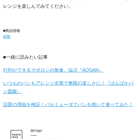
レンジを楽しんでみてください。
■商品情報
超熟
■一緒に読みたい記事
行列ができるマボロシの角食。仙川『AOSAN』
いつものパンもアレンジ次第で無限の楽しさに！『ぱんぱかパ
ン図鑑』
話題の理由を検証！バルミューダでパンを焼いて食べてみた！
Writer