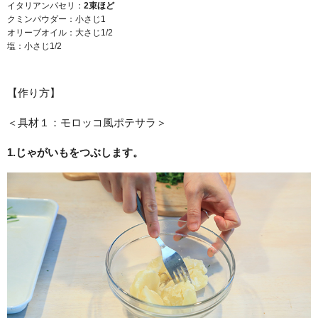
イタリアンパセリ：
2
束ほど
クミンパウダー：小さじ1
オリーブオイル：大さじ1/2
塩：小さじ1/2
【作り方】
＜具材１：モロッコ風ポテサラ＞
1.
じゃがいもをつぶします。