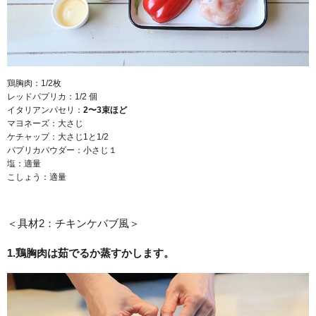
鶏胸肉：1/2枚
レッドパプリカ：1/2 個
イタリアンパセリ：
2
〜3
束ほど
マヨネーズ：大さじ
ケチャップ：大さじ1と1/2
パプリカパウダー：小さじ１
塩：適量
こしょう：適量
＜具材2：チキンケバブ風＞
1.鶏胸肉は茹でるか蒸すかします。