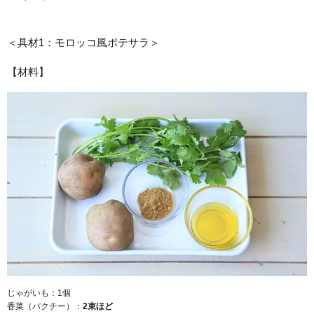
＜具材1：モロッコ風ポテサラ＞
【材料】
じゃがいも：1個
香菜（パクチー）：
2
束ほど