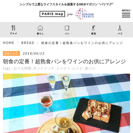
シンプルで上質なライフスタイルを提案するWEBマガジン “パリマグ”
HOME
BREAD
朝食の定番！超熟食パンをワインのお供にアレンジ
BREAD
2016/06/15
朝食の定番！超熟食パンをワインのお供にアレンジ
tags :
おうち時間
,
サンドイッチ
,
トースト
,
レシピ
,
食パン