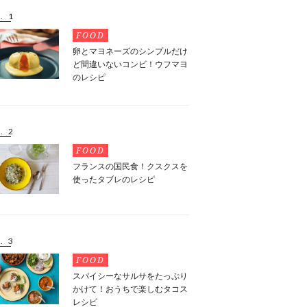
. 1
FOOD
卵とマヨネーズのシンプルだけ
ど間違いないコンビ！ウフマヨ
のレシピ
. 2
FOOD
フランスの国民食！クスクスを
使ったタブレのレシピ
. 3
FOOD
スパイシーなサルサをたっぷり
かけて！おうちで楽しむタコス
レシピ