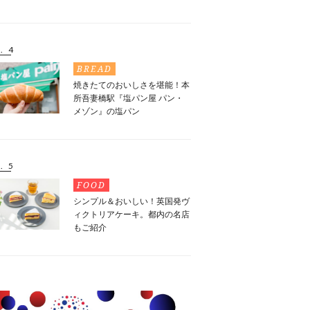
. 4
BREAD
焼きたてのおいしさを堪能！本
所吾妻橋駅『塩パン屋 パン・
メゾン』の塩パン
. 5
FOOD
シンプル＆おいしい！英国発ヴ
ィクトリアケーキ。都内の名店
もご紹介