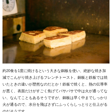
約20食を1度に焼けるという大きな銅板を使い、絶妙な焼き加
減でこんがり焼き上げるフレンチトースト。銅板と鉄板では焼
いたときの違いが歴然なのだとか！鉄板で焼くと、熱の伝導率
が悪く、表面だけがすごく焦げてパサパサで中は火が通ってな
い、なんてこともあるそうですが、銅板は早く中までしっかり
火が通るので、水分を飛ばさずにふっくらしっとりと仕上がる
のだそうです。