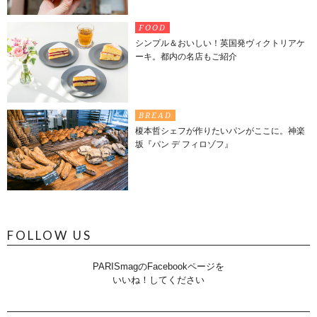
FOOD
シンプル＆おいしい！英国発ヴィクトリアケ
ーキ。都内の名店もご紹介
BREAD
榎本哲シェフが作りたいパンがここに。神楽
坂『パン デ フィロゾフ』
FOLLOW US
PARISmagのFacebookページを
いいね！してください