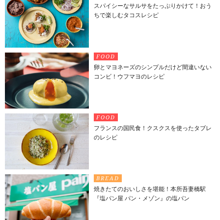
スパイシーなサルサをたっぷりかけて！おう
ちで楽しむタコスレシピ
FOOD
卵とマヨネーズのシンプルだけど間違いない
コンビ！ウフマヨのレシピ
FOOD
フランスの国民食！クスクスを使ったタブレ
のレシピ
BREAD
焼きたてのおいしさを堪能！本所吾妻橋駅
『塩パン屋 パン・メゾン』の塩パン