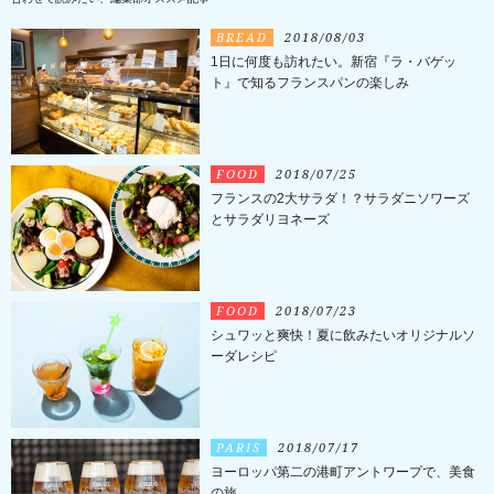
BREAD
2018/08/03
1日に何度も訪れたい。新宿『ラ・バゲッ
ト』で知るフランスパンの楽しみ
FOOD
2018/07/25
フランスの2大サラダ！？サラダニソワーズ
とサラダリヨネーズ
FOOD
2018/07/23
シュワッと爽快！夏に飲みたいオリジナルソ
ーダレシピ
PARIS
2018/07/17
ヨーロッパ第二の港町アントワープで、美食
の旅