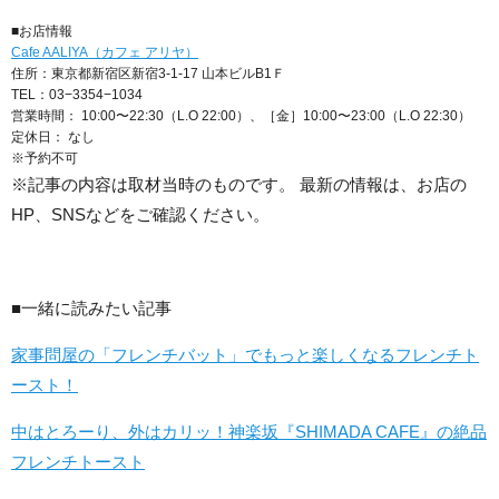
■お店情報
Cafe AALIYA（カフェ アリヤ）
住所：東京都新宿区新宿3-1-17 山本ビルB1Ｆ
TEL：03−3354−1034
営業時間： 10:00〜22:30（L.O 22:00）、［金］10:00〜23:00（L.O 22:30）
定休日： なし
※予約不可
※記事の内容は取材当時のものです。 最新の情報は、お店の
HP、SNSなどをご確認ください。
■一緒に読みたい記事
家事問屋の「フレンチバット」でもっと楽しくなるフレンチト
ースト！
中はとろーり、外はカリッ！神楽坂『SHIMADA CAFE』の絶品
フレンチトースト