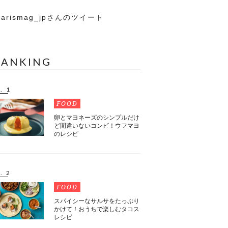
arismag_jpさんのツイート
RANKING
. 1
FOOD
卵とマヨネーズのシンプルだけ
ど間違いないコンビ！ウフマヨ
のレシピ
. 2
FOOD
スパイシーなサルサをたっぷり
かけて！おうちで楽しむタコス
レシピ