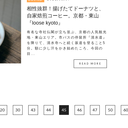
相性抜群！揚げたてドーナツと、
自家焙煎コーヒー。京都・東山
『loose kyoto』
有名な寺社仏閣が立ち並ぶ、京都の人気観光
地・東山エリア。市バスの停留所『清水道』
を降りて、清水寺へと続く坂道を登ること5
分。額に少し汗をかき始めたころ、今回の
目...
READ MORE
20
30
43
44
45
46
47
50
60