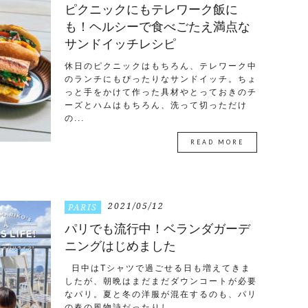
ピクニックにもテレワーク飯に
も！ヘルシーで食べごたえ満点な
サンドイッチレシピ
休日のピクニックはもちろん、テレワーク中
のランチにもぴったりなサンドイッチ。ちょ
っと手をかけて作った具材やとっておきのチ
ーズとハムはもちろん、洗って切っただけ
の...
READ MORE
2021/05/12
PARIS
パリでも流行中！ベランダガーデ
ニングはじめました
日中はTシャツで過ごせる日も増えてきま
したが、朝晩はまだまだダウンコートが必要
なパリ。夏と冬の洋服が混在するのも、パリ
の春の風物詩だったりし...