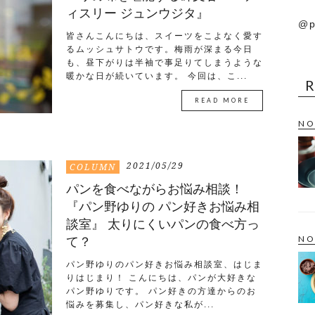
ィスリー ジュンウジタ』
@p
皆さんこんにちは、スイーツをこよなく愛す
るムッシュサトウです。梅雨が深まる今日
も、昼下がりは半袖で事足りてしまうような
暖かな日が続いています。 今回は、こ...
READ MORE
NO
2021/05/29
COLUMN
パンを食べながらお悩み相談！
『パン野ゆりの パン好きお悩み相
談室』 太りにくいパンの食べ方っ
NO
て？
パン野ゆりのパン好きお悩み相談室、はじま
りはじまり！ こんにちは、パンが大好きな
パン野ゆりです。 パン好きの方達からのお
悩みを募集し、パン好きな私が...