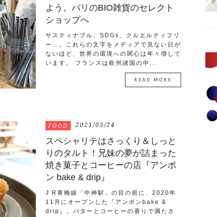
よう。パリのBIO雑貨のセレクト
ショップへ
サスティナブル、SDGs、クルエルティフリ
ー…。これらの文字をメディアで見ない日が
ないほど、世界の環境への関心は年々増して
います。 フランスは欧州諸国の中...
READ MORE
2021/05/24
FOOD
スペシャリテはさっくり＆しっと
りのタルト！兄妹の夢が詰まった
焼き菓子とコーヒーの店『アンポ
ン bake & drip』
J R青梅線「中神駅」の目の前に、2020年
11月にオープンした『アンポンbake &
drip』。バターとコーヒーの香りで満たさ