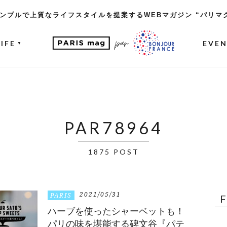
ンプルで上質なライフスタイルを提案するWEBマガジン “パリマ
LIFE
EVE
▼
PAR78964
1875 POST
2021/05/31
PARIS
ハーブを使ったシャーベットも！
パリの味を堪能する碑文谷『パテ