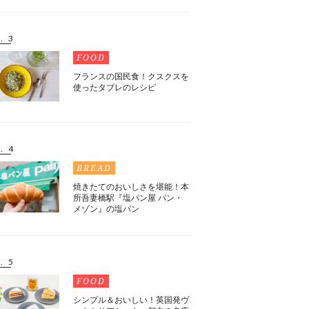
. 3
FOOD
フランスの国民食！クスクスを
使ったタブレのレシピ
. 4
BREAD
焼きたてのおいしさを堪能！本
所吾妻橋駅『塩パン屋 パン・
メゾン』の塩パン
. 5
FOOD
シンプル＆おいしい！英国発ヴ