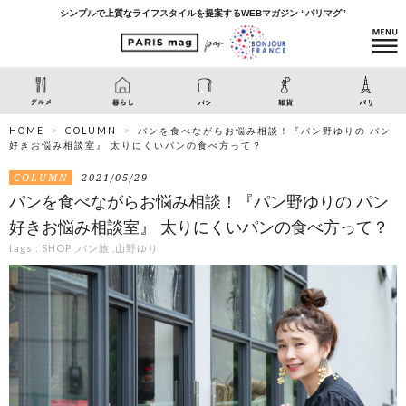
シンプルで上質なライフスタイルを提案するWEBマガジン “パリマグ”
HOME
COLUMN
パンを食べながらお悩み相談！『パン野ゆりの パン
好きお悩み相談室』 太りにくいパンの食べ方って？
COLUMN
2021/05/29
パンを食べながらお悩み相談！『パン野ゆりの パン
好きお悩み相談室』 太りにくいパンの食べ方って？
tags :
SHOP
,
パン旅
,
山野ゆり