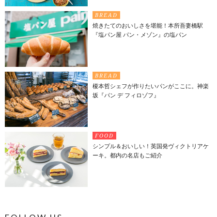
BREAD
焼きたてのおいしさを堪能！本所吾妻橋駅
『塩パン屋 パン・メゾン』の塩パン
BREAD
榎本哲シェフが作りたいパンがここに。神楽
坂『パン デ フィロゾフ』
FOOD
シンプル＆おいしい！英国発ヴィクトリアケ
ーキ。都内の名店もご紹介