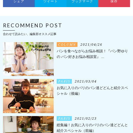
シェア
ツイート
ブックマーク
保存
RECOMMEND POST
合わせて読みたい、編集部オススメ記事
COLUMN
2021/04/26
パンを食べながらお悩み相談！『パン野ゆり
の パン好きお悩み相談室』 ...
PARIS
2021/03/04
お気に入りのパリのパン達どどんと紹介スペ
シャル（後編）
PARIS
2021/02/23
総集編！お気に入りのパリのパン達どどんと
紹介スペシャル（前編）