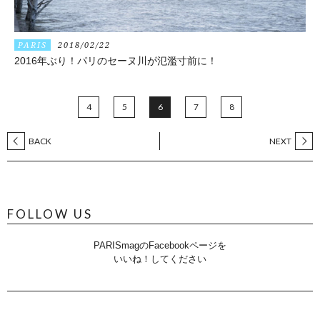
PARIS
2018/02/22
2016年ぶり！パリのセーヌ川が氾濫寸前に！
4
5
6
7
8
BACK
NEXT
FOLLOW US
PARISmagのFacebookページを
いいね！してください