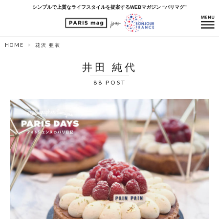
シンプルで上質なライフスタイルを提案するWEBマガジン “パリマグ”
HOME
花沢 亜衣
井田 純代
88 POST