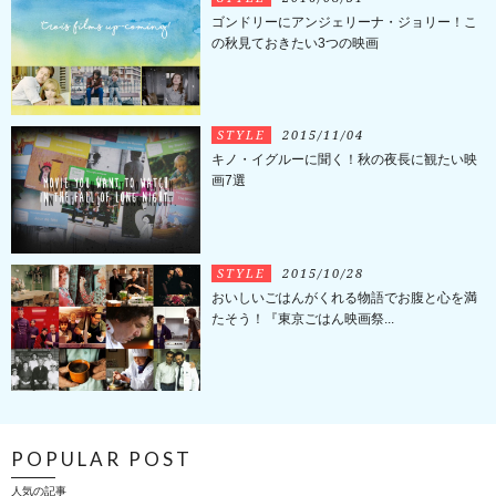
ゴンドリーにアンジェリーナ・ジョリー！こ
の秋見ておきたい3つの映画
STYLE
2015/11/04
キノ・イグルーに聞く！秋の夜長に観たい映
画7選
STYLE
2015/10/28
おいしいごはんがくれる物語でお腹と心を満
たそう！『東京ごはん映画祭...
POPULAR POST
人気の記事