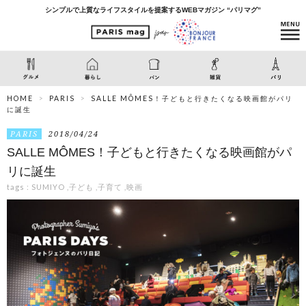
シンプルで上質なライフスタイルを提案するWEBマガジン “パリマグ”
HOME
PARIS
SALLE MÔMES！子どもと行きたくなる映画館がパリ
に誕生
PARIS
2018/04/24
SALLE MÔMES！子どもと行きたくなる映画館がパ
リに誕生
tags :
SUMIYO
,
子ども
,
子育て
,
映画