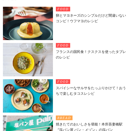
FOOD
卵とマヨネーズのシンプルだけど間違いない
コンビ！ウフマヨのレシピ
FOOD
フランスの国民食！クスクスを使ったタブレ
のレシピ
FOOD
スパイシーなサルサをたっぷりかけて！おう
ちで楽しむタコスレシピ
BREAD
焼きたてのおいしさを堪能！本所吾妻橋駅
『塩パン屋 パン・メゾン』の塩パン