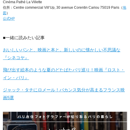
Cinéma Pathé La Villette
住所：Centre commercial Vill’Up, 30 avenue Corentin Cariou 75019 Paris（
地
図
）
公式HP
■一緒に読みたい記事
おいしいパンと、映画と本と。新しいのに懐かしい不思議な
『シネコヤ』
飛び出す絵本のような夏のどたばたパリ巡り！映画『ロスト・
イン・パリ』
ジャック・タチにロメール！バカンス気分が高まるフランス映
画5選