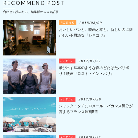
RECOMMEND POST
合わせて読みたい、編集部オススメ記事
BREAD
2018/03/09
おいしいパンと、映画と本と。新しいのに懐
かしい不思議な『シネコヤ』
STYLE
2017/07/31
飛び出す絵本のような夏のどたばたパリ巡
り！映画『ロスト・イン・パリ』
STYLE
2017/07/26
ジャック・タチにロメール！バカンス気分が
高まるフランス映画5選
STYLE
2016/08/31