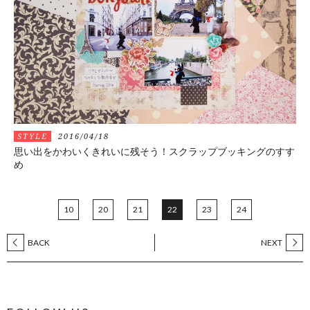
STYLE
2016/04/18
思い出をかわいくきれいに残そう！スクラップブッキングのすす
め
10
20
21
22
23
24
BACK
NEXT