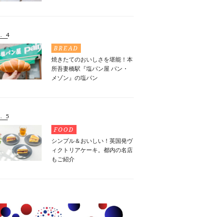
. 4
BREAD
焼きたてのおいしさを堪能！本
所吾妻橋駅『塩パン屋 パン・
メゾン』の塩パン
. 5
FOOD
シンプル＆おいしい！英国発ヴ
ィクトリアケーキ。都内の名店
もご紹介