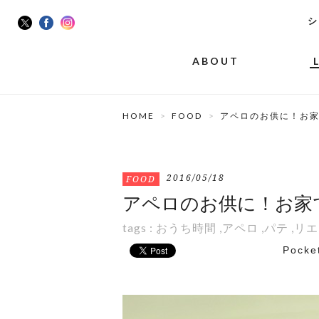
シ
ABOUT
HOME
FOOD
アペロのお供に！お
2016/05/18
FOOD
アペロのお供に！お家
tags :
おうち時間
,
アペロ
,
パテ
,
リエ
Pocke