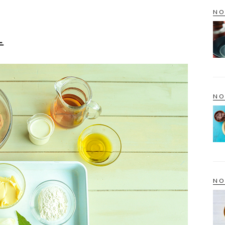
NO
テ
NO
NO