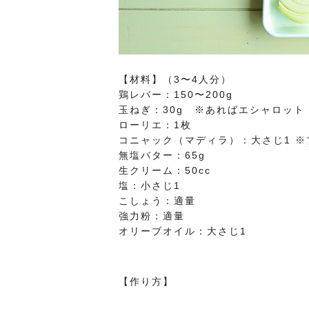
【材料】（3〜4人分）
鶏レバー：150〜200g
玉ねぎ：30g ※あればエシャロット
ローリエ：1枚
コニャック（マディラ）：大さじ1 ※
無塩バター：65g
生クリーム：50cc
塩：小さじ1
こしょう：適量
強力粉：適量
オリーブオイル：大さじ1
【作り方】