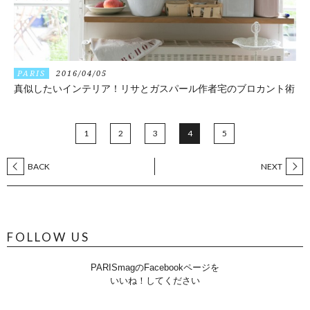
PARIS
2016/04/05
真似したいインテリア！リサとガスパール作者宅のブロカント術
1
2
3
4
5
BACK
NEXT
FOLLOW US
PARISmagのFacebookページを
いいね！してください