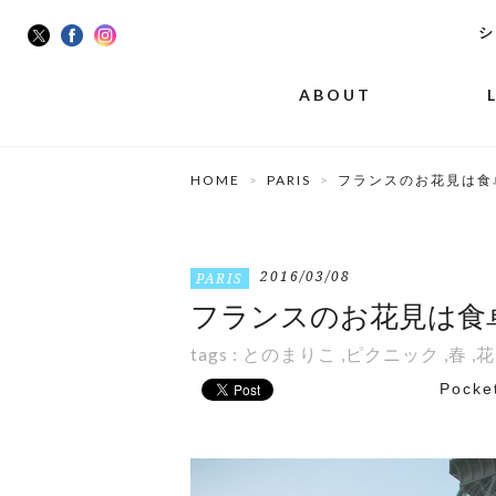
シ
ABOUT
HOME
PARIS
フランスのお花見は食
2016/03/08
PARIS
フランスのお花見は食
tags :
とのまりこ
,
ピクニック
,
春
,
花
Pocke