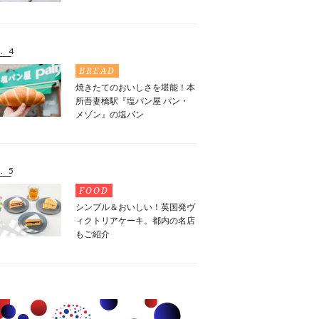
. 4
BREAD
焼きたてのおいしさを堪能！本
所吾妻橋駅『塩パン屋 パン・
メゾン』の塩パン
. 5
FOOD
シンプル＆おいしい！英国発ヴ
ィクトリアケーキ。都内の名店
もご紹介