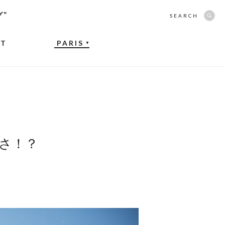
グ”
SEARCH
NT
PARIS
▼
さ！？