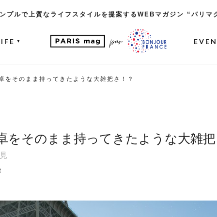
ンプルで上質なライフスタイルを提案するWEBマガジン “パリマ
LIFE
EVE
▼
卓をそのまま持ってきたような大雑把さ！？
卓をそのまま持ってきたような大雑把
見
t