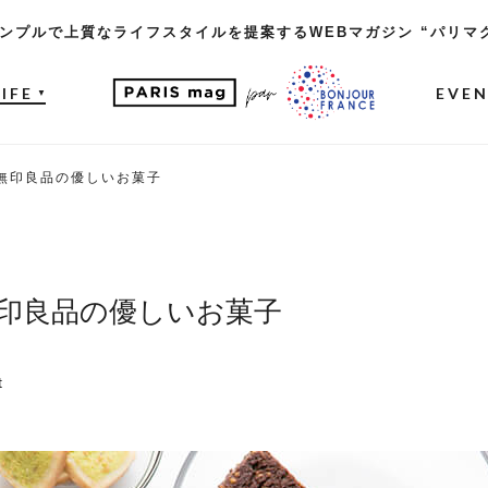
ンプルで上質なライフスタイルを提案するWEBマガジン “パリマ
LIFE
EVE
▼
♪無印良品の優しいお菓子
無印良品の優しいお菓子
t