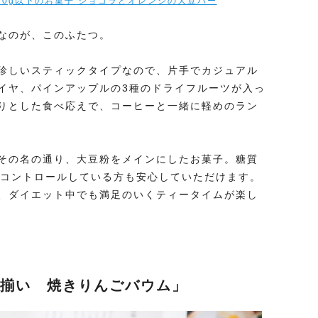
10g以下のお菓子 ショコラとオレンジの大豆バー
なのが、このふたつ。
珍しいスティックタイプなので、片手でカジュアル
イヤ、パインアップルの3種のドライフルーツが入っ
りとした食べ応えで、コーヒーと一緒に軽めのラン
その名の通り、大豆粉をメインにしたお菓子。糖質
質コントロールしている方も安心していただけます。
、ダイエット中でも満足のいくティータイムが楽し
不揃い 焼きりんごバウム」