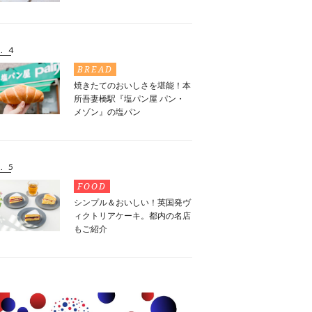
. 4
BREAD
焼きたてのおいしさを堪能！本
所吾妻橋駅『塩パン屋 パン・
メゾン』の塩パン
. 5
FOOD
シンプル＆おいしい！英国発ヴ
ィクトリアケーキ。都内の名店
もご紹介