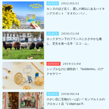
PARIS
2021/03/11
カンヌのほど近く。麗しの南仏にあるハイキ
ングスポット「タヌロン パノ...
PARIS
2020/11/18
ロックダウン下のフランスにささやかな癒
し、芝生を食べる羊「エコ・ム...
GOODS
2019/11/04
シンプルなのに個性的！『builderino』のア
クセサリー
PARIS
2018/06/14
小さい店に宝物がいっぱい！モンマルトルの
ブロカント店『L’objet qui P...