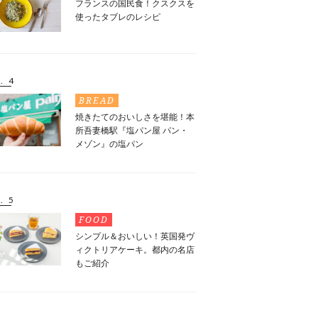
フランスの国民食！クスクスを
使ったタブレのレシピ
. 4
BREAD
焼きたてのおいしさを堪能！本
所吾妻橋駅『塩パン屋 パン・
メゾン』の塩パン
. 5
FOOD
シンプル＆おいしい！英国発ヴ
ィクトリアケーキ。都内の名店
もご紹介