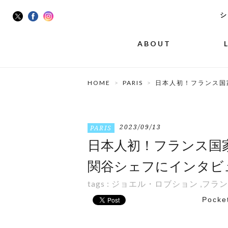
シ
ABOUT
HOME
PARIS
日本人初！フランス国
2023/09/13
PARIS
日本人初！フランス国
関谷シェフにインタビ
tags :
ジョエル・ロブション
,
フラン
Pocke