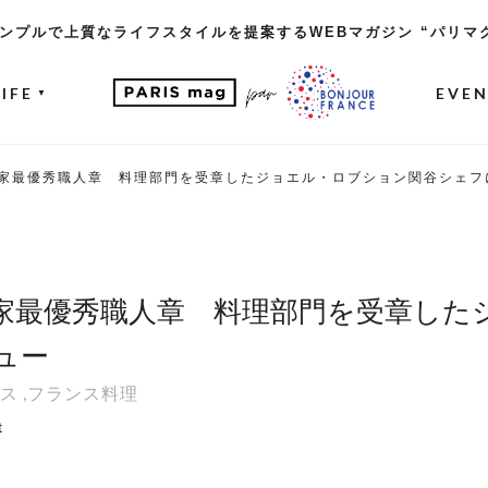
ンプルで上質なライフスタイルを提案するWEBマガジン “パリマ
LIFE
EVE
▼
家最優秀職人章 料理部門を受章したジョエル・ロブション関谷シェフ
家最優秀職人章 料理部門を受章した
ュー
ス
,
フランス料理
t