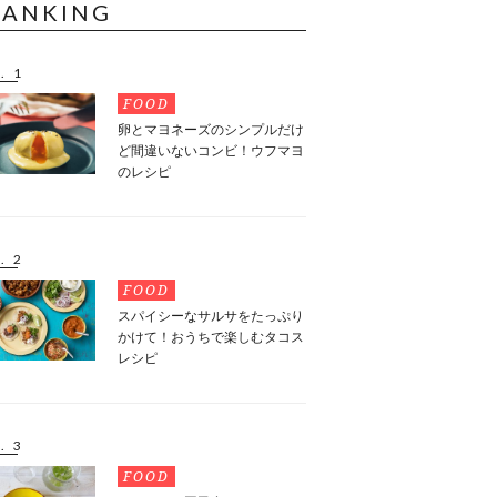
RANKING
. 1
FOOD
卵とマヨネーズのシンプルだけ
ど間違いないコンビ！ウフマヨ
のレシピ
. 2
FOOD
スパイシーなサルサをたっぷり
かけて！おうちで楽しむタコス
レシピ
. 3
FOOD