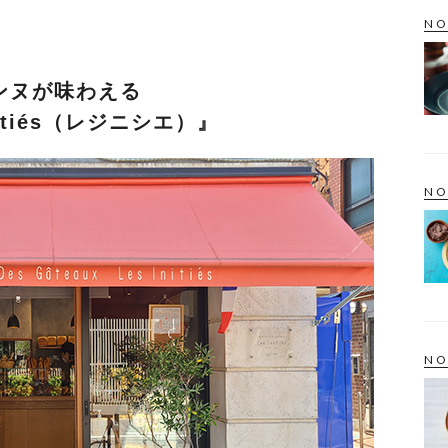
NO
ンヌが味わえる
itiés（レジニシエ）』
NO
NO