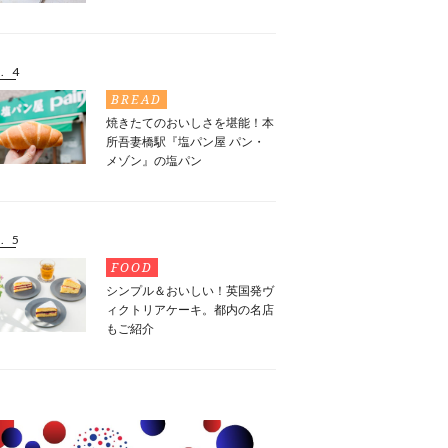
. 4
BREAD
焼きたてのおいしさを堪能！本
所吾妻橋駅『塩パン屋 パン・
メゾン』の塩パン
. 5
FOOD
シンプル＆おいしい！英国発ヴ
ィクトリアケーキ。都内の名店
もご紹介