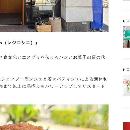
NO
tiés（レジニシエ）』
ス食文化とエスプリを伝えるパンとお菓子の店の代
NO
ス人シェフブーランジェと若きパティシエによる新体制
今まで以上に品揃えもパワーアップしてリスタート