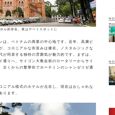
NO
ボル的存在。夜はデートスポットに
ンは、ベトナムの商業の中心地です。近年、高層ビ
が、コロニアルな街並みは健在。ノスタルジックな
代が同居する独特の雰囲気が魅力的です。まずは、
イ通りへ。サイゴン大教会前のロータリーからサイ
NO
、古くからの繁華街でホーチミンのシャンゼリゼ通
ロニアル様式のホテルが点在し、現在はおしゃれな
あります。