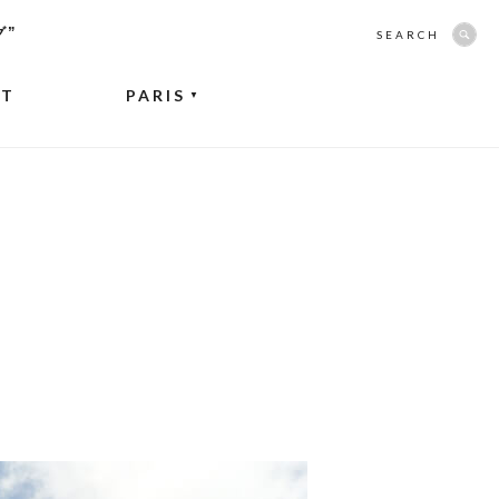
グ”
SEARCH
NT
PARIS
▼