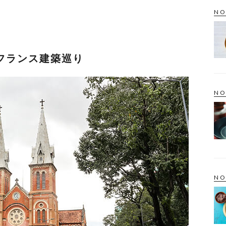
NO
フランス建築巡り
NO
NO