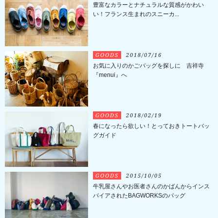
豊富なカラーとナチュラルな質感がかわい
い！フランス生まれのスニーカ...
GOODS
2018/07/16
お気に入りのかごバッグを探しに 吉祥寺
『menui』へ
GOODS
2018/02/19
春になったら欲しい！とっておきトートバッ
グガイド
GOODS
2015/10/05
牛乳屋さんやお医者さんのかばんからインス
パイアされたBAGWORKSのバッグ