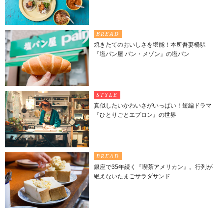
BREAD
焼きたてのおいしさを堪能！本所吾妻橋駅
『塩パン屋 パン・メゾン』の塩パン
STYLE
真似したいかわいさがいっぱい！短編ドラマ
『ひとりごとエプロン』の世界
BREAD
銀座で35年続く『喫茶アメリカン』。行列が
絶えないたまごサラダサンド