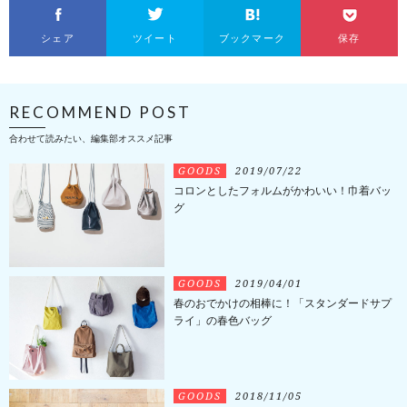
シェア
ツイート
ブックマーク
保存
RECOMMEND POST
合わせて読みたい、編集部オススメ記事
GOODS
2019/07/22
コロンとしたフォルムがかわいい！巾着バッ
グ
GOODS
2019/04/01
春のおでかけの相棒に！「スタンダードサプ
ライ」の春色バッグ
GOODS
2018/11/05