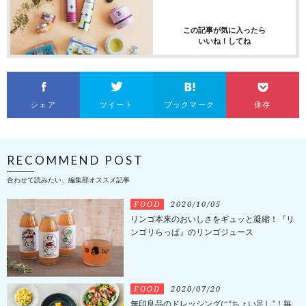
この記事が気に入ったら
いいね！してね
シェア
ツイート
ブックマーク
保存
RECOMMEND POST
合わせて読みたい、編集部オススメ記事
FOOD
2020/10/05
リンゴ本来のおいしさをギュッと凝縮！『リ
ンゴリらっぱ』のリンゴジュース
FOOD
2020/07/20
無印良品のドレッシングに“ちょい足し”！毎