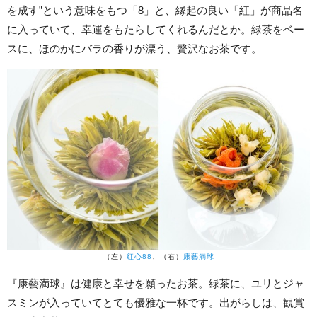
を成す”という意味をもつ「8」と、縁起の良い「紅」が商品名
に入っていて、幸運をもたらしてくれるんだとか。緑茶をベー
スに、ほのかにバラの香りが漂う、贅沢なお茶です。
（左）
紅心88
、（右）
康藝満球
『康藝満球』は健康と幸せを願ったお茶。緑茶に、ユリとジャ
スミンが入っていてとても優雅な一杯です。出がらしは、観賞