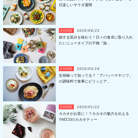
日楽しいサラダ週間
FOOD
2020/06/22
旅する気分を味わう！日々の食卓に取り入れ
たいニュータイプの干物『旅...
FOOD
2020/03/16
生胡椒って知ってる？「アパッペマヤジフ」
の調味料で食事にピリッとア...
FOOD
2020/01/22
カカオがお茶に！？カカオの魅力を伝える
YAECOのカカオティー