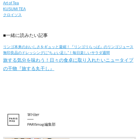
Art of Tea
KUSUMI TEA
クロイソス
■一緒に読みたい記事
リンゴ本来のおいしさをギュッと凝縮！『リンゴリらっぱ』のリンゴジュース
無印良品のドレッシングに“ちょい足し”！毎日楽しいサラダ週間
旅する気分を味わう！日々の食卓に取り入れたいニュータイプ
の干物『旅する丸干し』
Writer
PARISmag 編集部