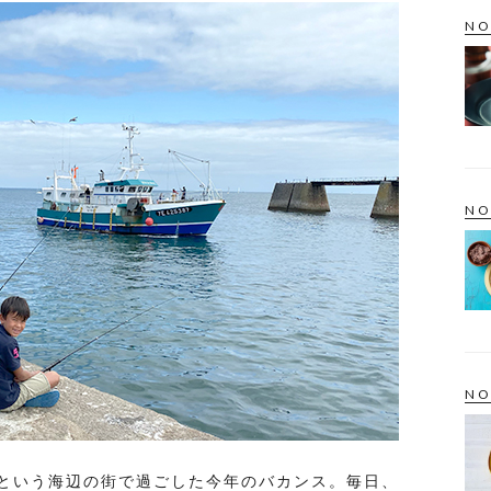
NO
NO
NO
という海辺の街で過ごした今年のバカンス。毎日、