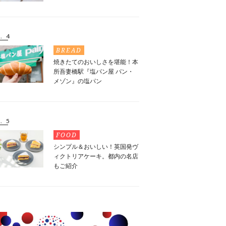
. 4
BREAD
焼きたてのおいしさを堪能！本
所吾妻橋駅『塩パン屋 パン・
メゾン』の塩パン
. 5
FOOD
シンプル＆おいしい！英国発ヴ
ィクトリアケーキ。都内の名店
もご紹介