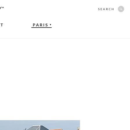
グ”
SEARCH
NT
PARIS
▼