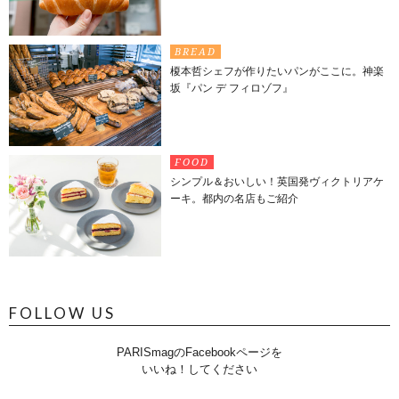
BREAD
榎本哲シェフが作りたいパンがここに。神楽
坂『パン デ フィロゾフ』
FOOD
シンプル＆おいしい！英国発ヴィクトリアケ
ーキ。都内の名店もご紹介
FOLLOW US
PARISmagのFacebookページを
いいね！してください