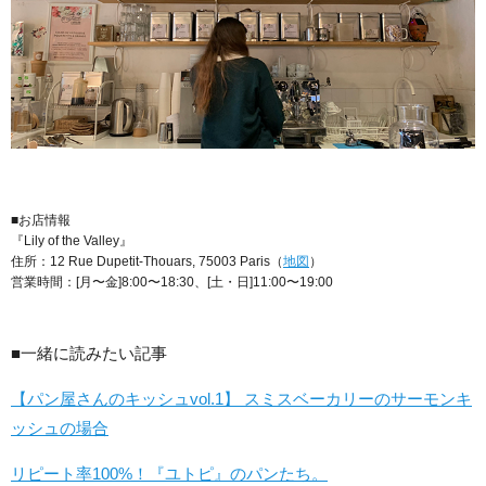
■お店情報
『Lily of the Valley』
住所：12 Rue Dupetit-Thouars, 75003 Paris（
地図
）
営業時間：[月〜金]8:00〜18:30、[土・日]11:00〜19:00
■一緒に読みたい記事
【パン屋さんのキッシュvol.1】 スミスベーカリーのサーモンキ
ッシュの場合
リピート率100%！『ユトピ』のパンたち。