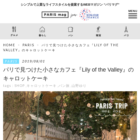
シンプルで上質なライフスタイルを提案するWEBマガジン “パリマグ”
HOME
PARIS
パリで見つけた小さなカフェ『LILY OF THE
VALLEY』のキャロットケーキ
PARIS
2019/08/01
パリで見つけた小さなカフェ『Lily of the Valley』の
キャロットケーキ
tags :
SHOP
,
キャロットケーキ
,
パン旅
,
山野ゆり