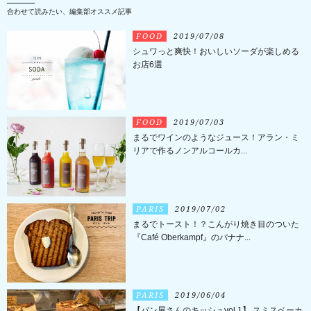
合わせて読みたい、編集部オススメ記事
FOOD
2019/07/08
シュワっと爽快！おいしいソーダが楽しめる
お店6選
FOOD
2019/07/03
まるでワインのようなジュース！アラン・ミ
リアで作るノンアルコールカ...
PARIS
2019/07/02
まるでトースト！？こんがり焼き目のついた
『Café Oberkampf』のバナナ...
PARIS
2019/06/04
【パン屋さんのキッシュvol.1】 スミスベーカ