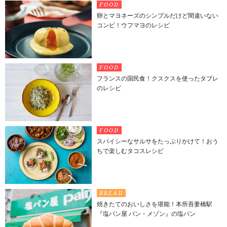
FOOD
卵とマヨネーズのシンプルだけど間違いない
コンビ！ウフマヨのレシピ
FOOD
フランスの国民食！クスクスを使ったタブレ
のレシピ
FOOD
スパイシーなサルサをたっぷりかけて！おう
ちで楽しむタコスレシピ
BREAD
焼きたてのおいしさを堪能！本所吾妻橋駅
『塩パン屋 パン・メゾン』の塩パン