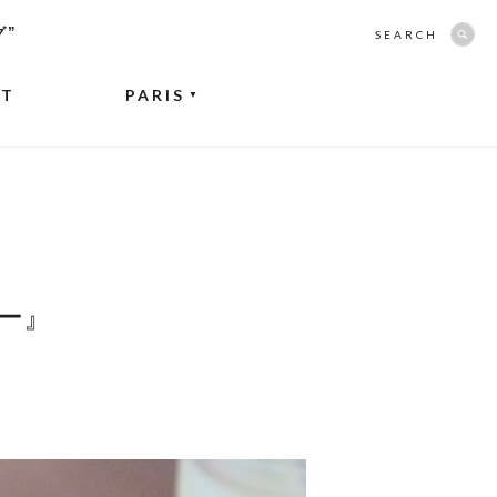
グ”
SEARCH
NT
PARIS
▼
ー』