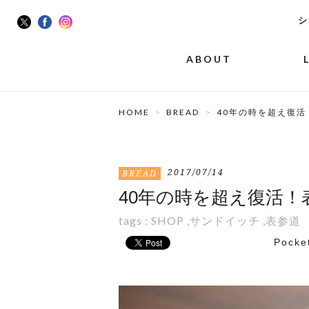
シ
ABOUT
HOME
BREAD
40年の時を超え復
2017/07/14
BREAD
40年の時を超え復活
tags :
SHOP
,
サンドイッチ
,
表参道
Pocke