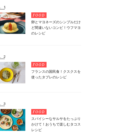
. 1
FOOD
卵とマヨネーズのシンプルだけ
ど間違いないコンビ！ウフマヨ
のレシピ
. 2
FOOD
フランスの国民食！クスクスを
使ったタブレのレシピ
. 3
FOOD
スパイシーなサルサをたっぷり
かけて！おうちで楽しむタコス
レシピ