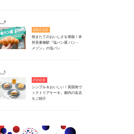
. 4
BREAD
焼きたてのおいしさを堪能！本
所吾妻橋駅『塩パン屋 パン・
メゾン』の塩パン
. 5
FOOD
シンプル＆おいしい！英国発ヴ
ィクトリアケーキ。都内の名店
もご紹介