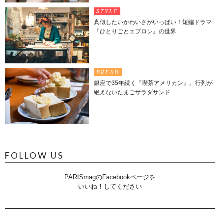
STYLE
真似したいかわいさがいっぱい！短編ドラマ
『ひとりごとエプロン』の世界
BREAD
銀座で35年続く『喫茶アメリカン』。行列が
絶えないたまごサラダサンド
FOLLOW US
PARISmagのFacebookページを
いいね！してください