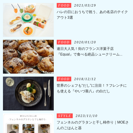
FOOD
2021/03/29
ハレの日におうちで祝う、あの名店のテイク
アウト3選
FOOD
2020/01/20
連日大人気！街のフランス洋菓子店
『Equal』で食べる絶品シュークリーム...
FOOD
2018/12/12
世界のシェフも“だし”に注目！？フレンチに
も使える『やいづ善八』の白だし
STYLE
2023/11/10
フェンネルのグラタンと干し柿作り｜MOEさ
んのごはんと器