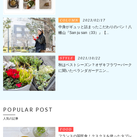
COLUMN
2023/02/17
中身がギュッと詰まったこだわりのパン！八
幡山『San ju san（33）』【...
STYLE
2021/10/22
秋はベストシーズン？オザキフラワーパーク
に聞いたベランダガーデニン...
POPULAR POST
人気の記事
FOOD
フランスの国民食！クスクスを使ったタブレ