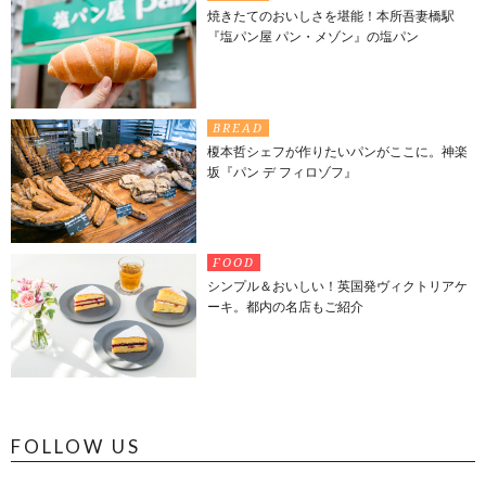
焼きたてのおいしさを堪能！本所吾妻橋駅
『塩パン屋 パン・メゾン』の塩パン
BREAD
榎本哲シェフが作りたいパンがここに。神楽
坂『パン デ フィロゾフ』
FOOD
シンプル＆おいしい！英国発ヴィクトリアケ
ーキ。都内の名店もご紹介
FOLLOW US