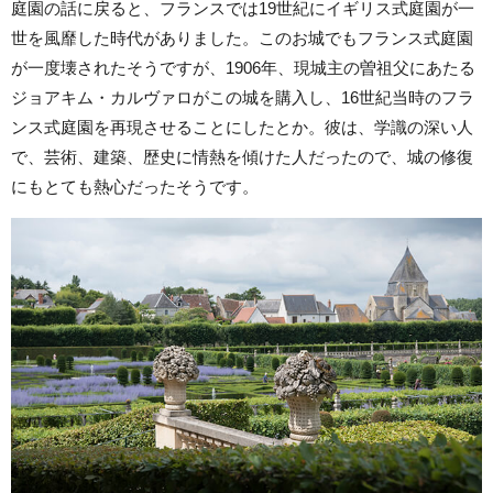
庭園の話に戻ると、フランスでは19世紀にイギリス式庭園が一
世を風靡した時代がありました。このお城でもフランス式庭園
が一度壊されたそうですが、1906年、現城主の曽祖父にあたる
ジョアキム・カルヴァロがこの城を購入し、16世紀当時のフラ
ンス式庭園を再現させることにしたとか。彼は、学識の深い人
で、芸術、建築、歴史に情熱を傾けた人だったので、城の修復
にもとても熱心だったそうです。