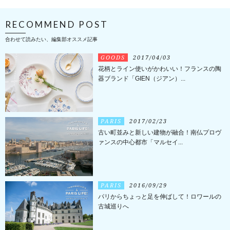
RECOMMEND POST
合わせて読みたい、編集部オススメ記事
GOODS
2017/04/03
花柄とライン使いがかわいい！フランスの陶
器ブランド「GIEN（ジアン）...
PARIS
2017/02/23
古い町並みと新しい建物が融合！南仏プロヴ
ァンスの中心都市「マルセイ...
PARIS
2016/09/29
パリからちょっと足を伸ばして！ロワールの
古城巡りへ