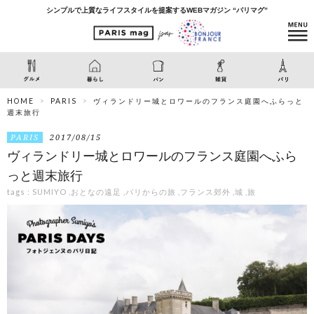
シンプルで上質なライフスタイルを提案するWEBマガジン “パリマグ”
HOME
PARIS
ヴィランドリー城とロワールのフランス庭園へふらっと
週末旅行
PARIS
2017/08/15
ヴィランドリー城とロワールのフランス庭園へふら
っと週末旅行
tags :
SUMIYO
,
おとなの遠足
,
パリからの旅
,
フランス郊外
,
城
,
旅