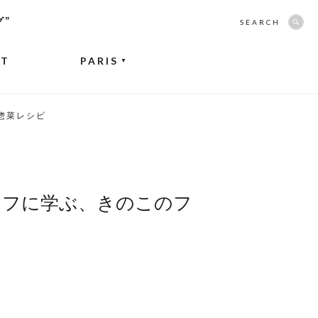
グ”
SEARCH
NT
PARIS
▼
惣菜レシピ
ェフに学ぶ、きのこのフ