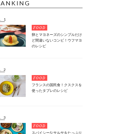
RANKING
. 1
FOOD
卵とマヨネーズのシンプルだけ
ど間違いないコンビ！ウフマヨ
のレシピ
. 2
FOOD
フランスの国民食！クスクスを
使ったタブレのレシピ
. 3
FOOD
スパイシーなサルサをたっぷり