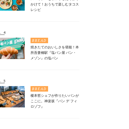
かけて！おうちで楽しむタコス
レシピ
. 4
BREAD
焼きたてのおいしさを堪能！本
所吾妻橋駅『塩パン屋 パン・
メゾン』の塩パン
. 5
BREAD
榎本哲シェフが作りたいパンが
ここに。神楽坂『パン デ フィ
ロゾフ』