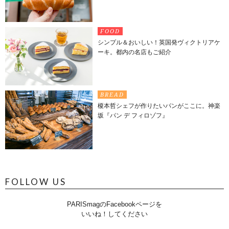
FOOD
シンプル＆おいしい！英国発ヴィクトリアケ
ーキ。都内の名店もご紹介
BREAD
榎本哲シェフが作りたいパンがここに。神楽
坂『パン デ フィロゾフ』
FOLLOW US
PARISmagのFacebookページを
いいね！してください