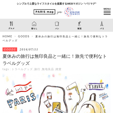
シンプルで上質なライフスタイルを提案するWEBマガジン “パリマグ”
HOME
GOODS
夏休みの旅行は無印良品と一緒に！旅先で便利なトラ
ベルグッズ
GOODS
2016/07/11
夏休みの旅行は無印良品と一緒に！旅先で便利なト
ラベルグッズ
tags :
トラベルグッズ
,
旅行
,
無地良品
,
雑貨