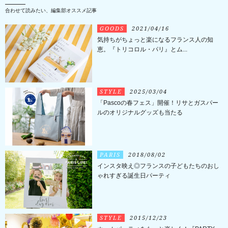
合わせて読みたい、編集部オススメ記事
GOODS
2021/04/16
気持ちがちょっと楽になるフランス人の知
恵。『トリコロル・パリ』とム...
STYLE
2025/03/04
「Pascoの春フェス」開催！リサとガスパー
ルのオリジナルグッズも当たる
PARIS
2018/08/02
インスタ映え◎フランスの子どもたちのおし
ゃれすぎる誕生日パーティ
STYLE
2015/12/23