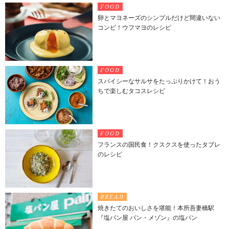
FOOD
卵とマヨネーズのシンプルだけど間違いない
コンビ！ウフマヨのレシピ
FOOD
スパイシーなサルサをたっぷりかけて！おう
ちで楽しむタコスレシピ
FOOD
フランスの国民食！クスクスを使ったタブレ
のレシピ
BREAD
焼きたてのおいしさを堪能！本所吾妻橋駅
『塩パン屋 パン・メゾン』の塩パン