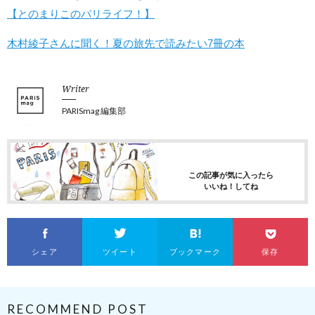
【とのまりこのパリライフ！】
木村綾子さんに聞く！夏の旅先で読みたい7冊の本
Writer
PARISmag 編集部
この記事が気に入ったら
いいね！してね
シェア
ツイート
ブックマーク
保存
RECOMMEND POST