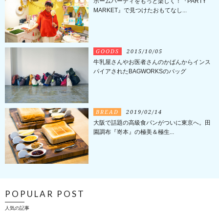
ホームパーティをもっと楽しく！『PARTY
MARKET』で見つけたおもてなし...
GOODS
2015/10/05
牛乳屋さんやお医者さんのかばんからインス
パイアされたBAGWORKSのバッグ
BREAD
2019/02/14
大阪で話題の高級食パンがついに東京へ。田
園調布『嵜本』の極美＆極生...
POPULAR POST
人気の記事