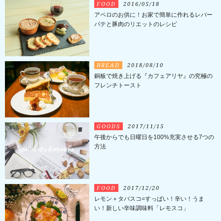
FOOD
2016/05/18
アペロのお供に！お家で簡単に作れるレバー
パテと豚肉のリエットのレシピ
BREAD
2018/08/10
銅板で焼き上げる『カフェアリヤ』の究極の
フレンチトースト
GOODS
2017/11/15
午後からでも日曜日を100%充実させる7つの
方法
FOOD
2017/12/20
レモン＋タバスコ=すっぱい！辛い！うま
い！新しい辛味調味料「レモスコ」