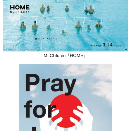
Mr.Children『HOME』