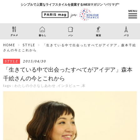
シンプルで上質なライフスタイルを提案するWEBマガジン “パリマグ”
HOME
STYLE
「生きている中で出会ったすべてがアイデア」森本千絵
さんの今とこれから
STYLE
2015/04/30
「生きている中で出会ったすべてがアイデア」森本
千絵さんの今とこれから
tags :
わたしの小さなしあわせ
,
インタビュー
,
本