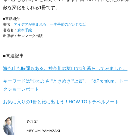
敵な変化をくれる1冊です。
■書籍紹介
書名：
アイデアが生まれる、一歩手前のだいじな話
著者名：
森本千絵
出版者：サンマーク出版
■関連記事
海も山も時間もある。神奈川の葉山で1年暮らしてみました。
キーワードは“心地よさ”“ときめき”“上質”。『&Premium』トー
クショーレポート
お気に入りの1冊と旅に出よう！HOW TOトラベルノート
Writer
MEGUMI YAMAZAKI