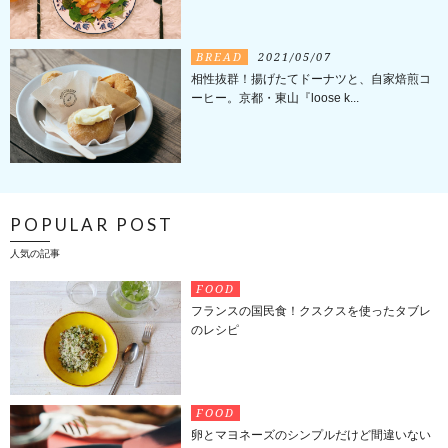
BREAD
2021/05/07
相性抜群！揚げたてドーナツと、自家焙煎コ
ーヒー。京都・東山『loose k...
POPULAR POST
人気の記事
FOOD
フランスの国民食！クスクスを使ったタブレ
のレシピ
FOOD
卵とマヨネーズのシンプルだけど間違いない