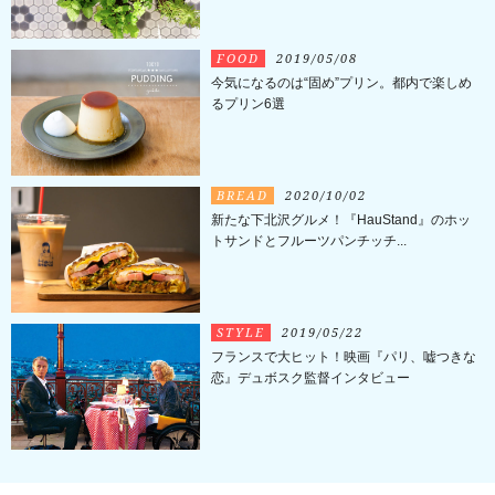
FOOD
2019/05/08
今気になるのは“固め”プリン。都内で楽しめ
るプリン6選
BREAD
2020/10/02
新たな下北沢グルメ！『HauStand』のホッ
トサンドとフルーツパンチッチ...
STYLE
2019/05/22
フランスで大ヒット！映画『パリ、嘘つきな
恋』デュボスク監督インタビュー