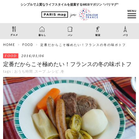
シンプルで上質なライフスタイルを提案するWEBマガジン “パリマグ”
HOME
FOOD
定番だからこそ極めたい！フランスの冬の味ポトフ
FOOD
2016/01/06
定番だからこそ極めたい！フランスの冬の味ポトフ
tags :
おうち時間
,
スープ
,
レシピ
,
冬