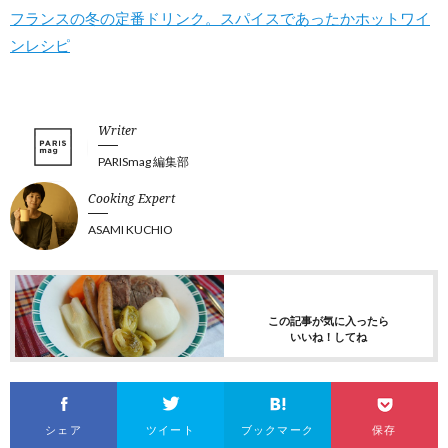
フランスの冬の定番ドリンク。スパイスであったかホットワイ
ンレシピ
Writer
PARISmag 編集部
Cooking Expert
ASAMI KUCHIO
この記事が気に入ったら
いいね！してね
シェア
ツイート
ブックマーク
保存