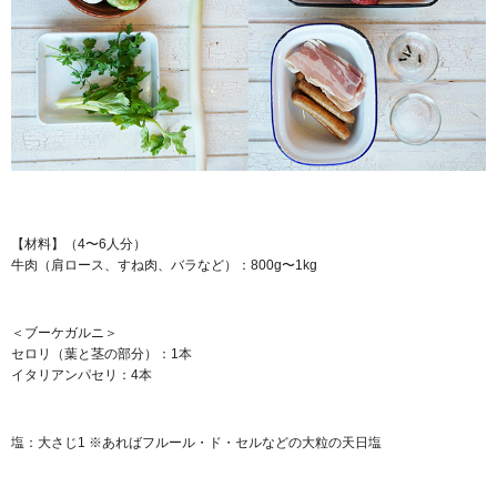
【材料】（4〜6人分）
牛肉（肩ロース、すね肉、バラなど）：800g〜1kg
＜ブーケガルニ＞
セロリ（葉と茎の部分）：1本
イタリアンパセリ：4本
塩：大さじ1 ※あればフルール・ド・セルなどの大粒の天日塩