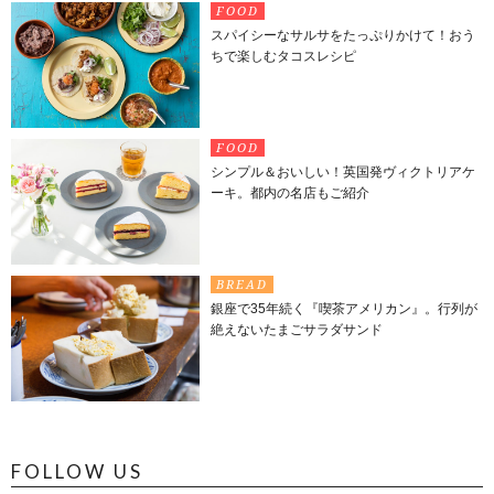
FOOD
スパイシーなサルサをたっぷりかけて！おう
ちで楽しむタコスレシピ
FOOD
シンプル＆おいしい！英国発ヴィクトリアケ
ーキ。都内の名店もご紹介
BREAD
銀座で35年続く『喫茶アメリカン』。行列が
絶えないたまごサラダサンド
FOLLOW US