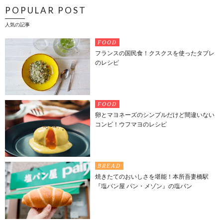
POPULAR POST
人気の記事
FOOD
フランスの国民食！クスクスを使ったタブレ
のレシピ
FOOD
卵とマヨネーズのシンプルだけど間違いない
コンビ！ウフマヨのレシピ
BREAD
焼きたてのおいしさを堪能！本所吾妻橋駅
『塩パン屋 パン・メゾン』の塩パン