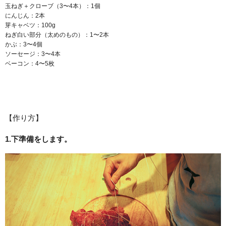
玉ねぎ＋クローブ（3〜4本）：1個
にんじん：2本
芽キャベツ：100g
ねぎ白い部分（太めのもの）：1〜2本
かぶ：3〜4個
ソーセージ：3〜4本
ベーコン：4〜5枚
【作り方】
1.下準備をします。