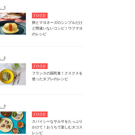
. 1
FOOD
卵とマヨネーズのシンプルだけ
ど間違いないコンビ！ウフマヨ
のレシピ
. 2
FOOD
フランスの国民食！クスクスを
使ったタブレのレシピ
. 3
FOOD
スパイシーなサルサをたっぷり
かけて！おうちで楽しむタコス
レシピ