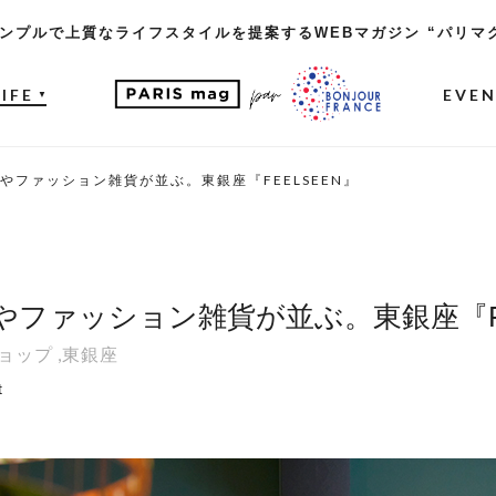
ンプルで上質なライフスタイルを提案するWEBマガジン “パリマ
LIFE
EVE
▼
やファッション雑貨が並ぶ。東銀座『FEELSEEN』
ファッション雑貨が並ぶ。東銀座『FE
ョップ
,
東銀座
t