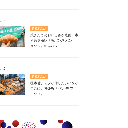
. 4
BREAD
焼きたてのおいしさを堪能！本
所吾妻橋駅『塩パン屋 パン・
メゾン』の塩パン
. 5
BREAD
榎本哲シェフが作りたいパンが
ここに。神楽坂『パン デ フィ
ロゾフ』