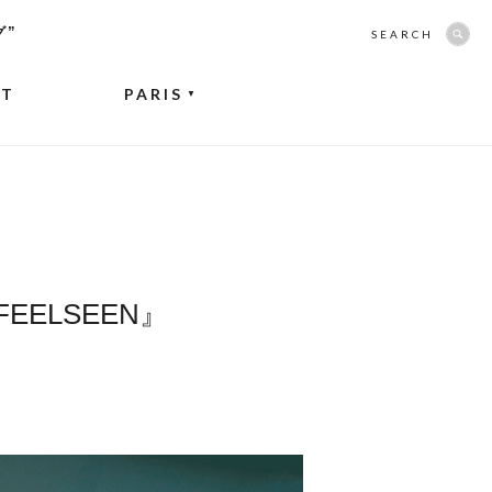
グ”
SEARCH
NT
PARIS
▼
ELSEEN』