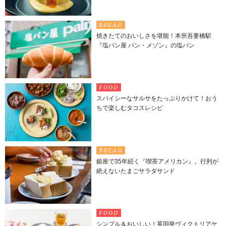
BREAD
焼きたてのおいしさを堪能！本所吾妻橋駅
『塩パン屋 パン・メゾン』の塩パン
FOOD
スパイシーなサルサをたっぷりかけて！おう
ちで楽しむタコスレシピ
BREAD
銀座で35年続く『喫茶アメリカン』。行列が
絶えないたまごサラダサンド
FOOD
シンプル＆おいしい！英国発ヴィクトリアケ