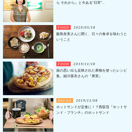
ら それから』と今ある“日常”...
FOOD
2020/05/18
飯島奈美さんに聞く、日々の食卓を味わうと
いうこと
FOOD
2019/11/18
旅の思い出も反映された果物を使ったレシピ
集。細川亜衣さんの『果実』
BREAD
2019/11/08
ホットサンドが定食に！？西荻窪『ホットサ
ンド・ブランチ』のホットサンド