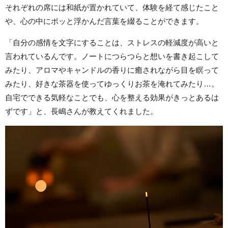
それぞれの席には和紙が置かれていて、体験を経て感じたこと
や、心の中にポッと浮かんだ言葉を綴ることができます。
「自分の感情を文字にすることは、ストレスの軽減度が高いと
言われているんです。ノートにつらつらと想いを書き起こして
みたり、アロマやキャンドルの香りに癒されながら目を瞑って
みたり、好きな茶器を使ってゆっくりお茶を淹れてみたり…。
自宅でできる気軽なことでも、心を整える効果がきっとあるは
ずです」と、長嶋さんが教えてくれました。