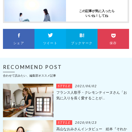
この記事が気に入ったら
いいね！してね
シェア
ツイート
ブックマーク
保存
RECOMMEND POST
合わせて読みたい、編集部オススメ記事
STYLE
2021/06/02
フランス人歌手・クレモンティーヌさん「お
気に入りを長く愛することが...
STYLE
2020/09/23
高山なおみさんインタビュー 絵本『それか