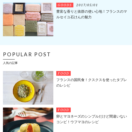
GOODS
2017/05/01
豊富な香りと抜群の使い心地！フランスのマ
ルセイユ石けんの魅力
POPULAR POST
人気の記事
FOOD
フランスの国民食！クスクスを使ったタブレ
のレシピ
FOOD
卵とマヨネーズのシンプルだけど間違いない
コンビ！ウフマヨのレシピ