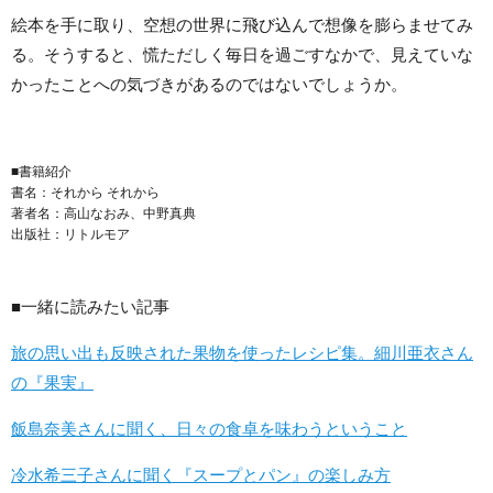
絵本を手に取り、空想の世界に飛び込んで想像を膨らませてみ
る。そうすると、慌ただしく毎日を過ごすなかで、見えていな
かったことへの気づきがあるのではないでしょうか。
■書籍紹介
書名：それから それから
著者名：高山なおみ、中野真典
出版社：リトルモア
■一緒に読みたい記事
旅の思い出も反映された果物を使ったレシピ集。細川亜衣さん
の『果実』
飯島奈美さんに聞く、日々の食卓を味わうということ
冷水希三子さんに聞く『スープとパン』の楽しみ方