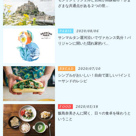
モンサンミッシェルと宮島が姉妹都市！さま
ざまな共通点がある２つの世...
PARIS
2020/08/06
サンマルタン運河沿いでヴァカンス気分！パ
リジャンに聞いた隠れ家的バ...
BREAD
2020/07/10
シンプルがおいしい！自由で楽しいバインミ
ーサンドのレシピ
FOOD
2020/05/18
飯島奈美さんに聞く、日々の食卓を味わうと
いうこと