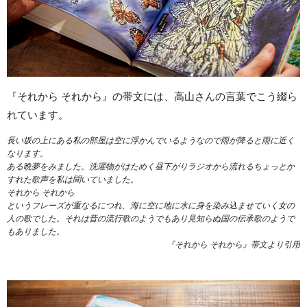
『それから それから』の帯文には、高山さんの言葉でこう綴ら
れています。
長い坂の上にある私の部屋は空に浮かんでいるようなので雨が降ると雨に近く
なります。
ある晩夢をみました。洗濯物がはためく昼下がりラジオから流れるちょっとか
すれた歌声を私は聞いていました。
それから それから
というフレーズが重なるにつれ、海に空に地に水に身を染み込ませていく女の
人の歌でした。それは昔の流行歌のようでもあり見知らぬ国の伝承歌のようで
もありました。
『それから それから』帯文より引用