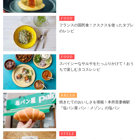
FOOD
フランスの国民食！クスクスを使ったタブレ
のレシピ
FOOD
スパイシーなサルサをたっぷりかけて！おう
ちで楽しむタコスレシピ
BREAD
焼きたてのおいしさを堪能！本所吾妻橋駅
『塩パン屋 パン・メゾン』の塩パン
STYLE