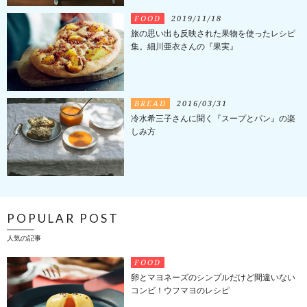
FOOD
2019/11/18
旅の思い出も反映された果物を使ったレシピ
集。細川亜衣さんの『果実』
BREAD
2016/03/31
冷水希三子さんに聞く『スープとパン』の楽
しみ方
POPULAR POST
人気の記事
FOOD
卵とマヨネーズのシンプルだけど間違いない
コンビ！ウフマヨのレシピ