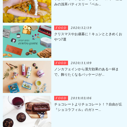
みの浅草パティスリー『ベル...
FOOD
2020/12/19
クリスマスやお歳暮に！キュンとときめくお
やつ7選
FOOD
2020/11/09
ノンカフェインから漢方効果のある一杯ま
で。飾りたくなるパッケージが...
FOOD
2019/03/06
チョコレートよりチョコレート！？自由が丘
『ショコラフィル』のガトー...