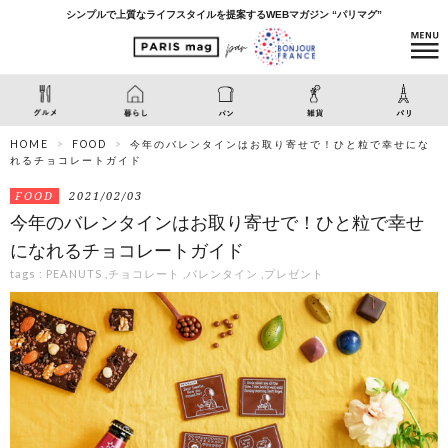
シンプルで上質なライフスタイルを提案するWEBマガジン “パリマグ”
HOME
FOOD
今年のバレンタインはお取り寄せで！ひと粒で幸せにな
れるチョコレートガイド
FOOD
2021/02/03
今年のバレンタインはお取り寄せで！ひと粒で幸せ
になれるチョコレートガイド
tags :
PEANUTS
,
チョコレート
,
バレンタイン
,
プレゼント