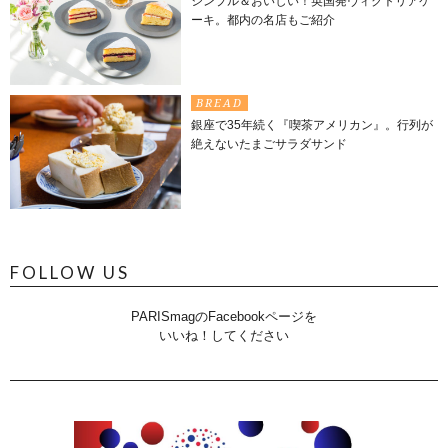
シンプル＆おいしい！英国発ヴィクトリアケ
ーキ。都内の名店もご紹介
BREAD
銀座で35年続く『喫茶アメリカン』。行列が
絶えないたまごサラダサンド
FOLLOW US
PARISmagのFacebookページを
いいね！してください