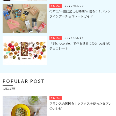
FOOD
2017/01/09
今年は“一緒に楽しむ時間”も贈ろう！バレン
タインデーチョコレートガイド
FOOD
2015/12/16
「99chocolate」で作る世界にひとつだけの
チョコレート
POPULAR POST
人気の記事
FOOD
フランスの国民食！クスクスを使ったタブレ
のレシピ