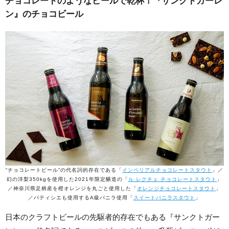
チョコレートのようなビールで乾杯！『サンクトガーレ
ン』のチョコビール
“チョコレートビール”の代名詞的存在である「
インペリアルチョコレートスタウト
」／
幻の洋梨350kgを使用した2021年限定醸造の「
ル レクチェ チョコレートスタウト
」
／神奈川県足柄産を橙オレンジを丸ごと使用した「
​オレンジチョコレートスタウト
」
／パティシエも使用するA級バニラ使用「
スイートバニラスタウト
」
日本のクラフトビールの先駆者的存在でもある『サンクトガー