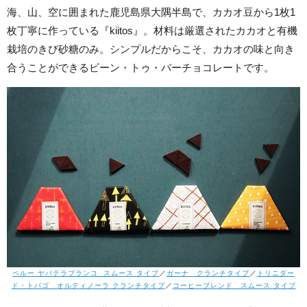
海、山、空に囲まれた鹿児島県大隅半島で、カカオ豆から1枚1
枚丁寧に作っている『kiitos』。材料は厳選されたカカオと有機
栽培のきび砂糖のみ。シンプルだからこそ、カカオの味と向き
合うことができるビーン・トゥ・バーチョコレートです。
ペルー ヤパテラブランコ スムース タイプ
／
ガーナ クランチタイプ
／
トリニダー
ド・トバゴ オルティノーラ クランチタイプ
／
コーヒーブレンド スムース タイプ