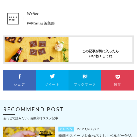
Writer
PARISmag 編集部
この記事が気に入ったら
いいね！してね
シェア
ツイート
ブックマーク
保存
RECOMMEND POST
合わせて読みたい、編集部オススメ記事
PARIS
2021/01/12
季節のスイーツを食べ尽くし！ベルギー仕込