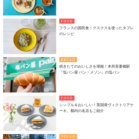
FOOD
フランスの国民食！クスクスを使ったタブレ
のレシピ
BREAD
焼きたてのおいしさを堪能！本所吾妻橋駅
『塩パン屋 パン・メゾン』の塩パン
FOOD
シンプル＆おいしい！英国発ヴィクトリアケ
ーキ。都内の名店もご紹介
BREAD