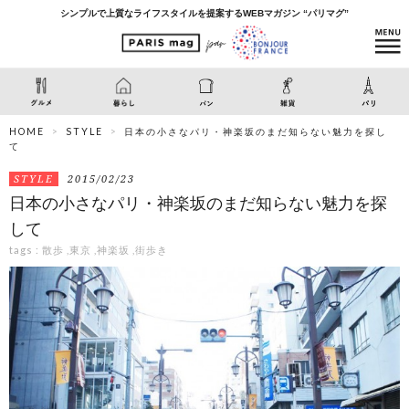
シンプルで上質なライフスタイルを提案するWEBマガジン “パリマグ”
HOME
STYLE
日本の小さなパリ・神楽坂のまだ知らない魅力を探し
て
STYLE
2015/02/23
日本の小さなパリ・神楽坂のまだ知らない魅力を探
して
tags :
散歩
,
東京
,
神楽坂
,
街歩き