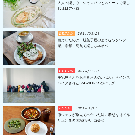
大人の楽しみ！シャンパンとスイーツで楽し
む休日アペロ
BREAD
2021/09/29
目指したのは、駄菓子屋のようなワクワク
感。京都・烏丸で楽しむ本格ベ...
GOODS
2015/10/05
牛乳屋さんやお医者さんのかばんからインス
パイアされたBAGWORKSのバッグ
FOOD
2021/01/11
原シェフが旅先で出合った味に着想を得て作
り上げる多国籍料理。白金台...