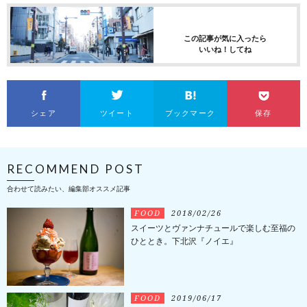
この記事が気に入ったら
いいね！してね
シェア
ツイート
ブックマーク
保存
RECOMMEND POST
合わせて読みたい、編集部オススメ記事
FOOD
2018/02/26
スイーツとヴァンナチュールで楽しむ至福の
ひととき。下北沢『ノイエ』
FOOD
2019/06/17