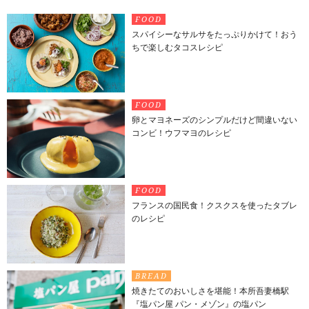
FOOD
スパイシーなサルサをたっぷりかけて！おう
ちで楽しむタコスレシピ
FOOD
卵とマヨネーズのシンプルだけど間違いない
コンビ！ウフマヨのレシピ
FOOD
フランスの国民食！クスクスを使ったタブレ
のレシピ
BREAD
焼きたてのおいしさを堪能！本所吾妻橋駅
『塩パン屋 パン・メゾン』の塩パン