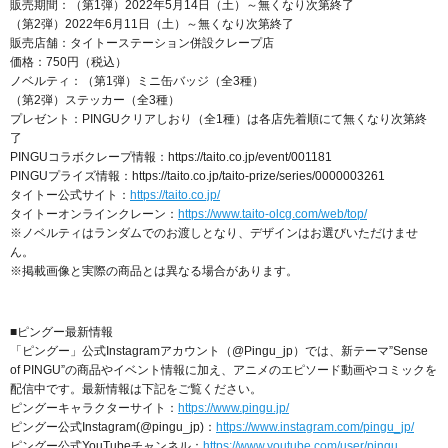
販売期間：（第1弾）2022年5月14日（土）～無くなり次第終了
（第2弾）2022年6月11日（土）～無くなり次第終了
販売店舗：タイトーステーション併設クレープ店
価格：750円（税込）
ノベルティ：（第1弾）ミニ缶バッジ（全3種）
（第2弾）ステッカー（全3種）
プレゼント：PINGUクリアしおり（全1種）は各店先着順にて無くなり次第終
了
PINGUコラボクレープ情報：https://taito.co.jp/event/001181
PINGUプライズ情報：https://taito.co.jp/taito-prize/series/0000003261
タイトー公式サイト：
https://taito.co.jp/
タイトーオンラインクレーン：
https://www.taito-olcg.com/web/top/
※ノベルティはランダムでのお渡しとなり、デザインはお選びいただけませ
ん。
※掲載画像と実際の商品とは異なる場合があります。
■ピングー最新情報
「ピングー」公式Instagramアカウント（@Pingu_jp）では、新テーマ”Sense
of PINGU”の商品やイベント情報に加え、アニメのエピソード動画やコミックを
配信中です。最新情報は下記をご覧ください。
ピングーキャラクターサイト：
https://www.pingu.jp/
ピングー公式Instagram(@pingu_jp)：
https://www.instagram.com/pingu_jp/
ピングー公式YouTubeチャンネル：
https://www.youtube.com/user/pingu