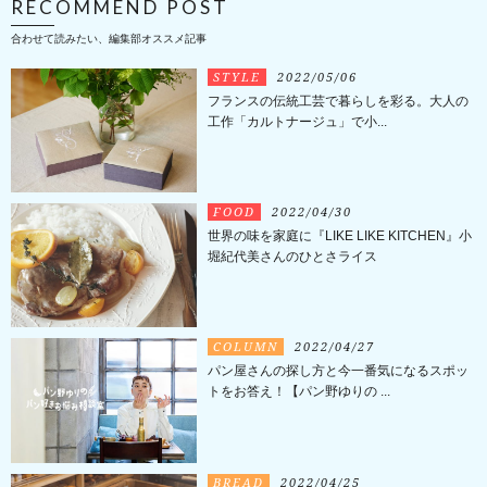
RECOMMEND POST
合わせて読みたい、編集部オススメ記事
STYLE
2022/05/06
フランスの伝統工芸で暮らしを彩る。大人の
工作「カルトナージュ」で小...
FOOD
2022/04/30
世界の味を家庭に『LIKE LIKE KITCHEN』小
堀紀代美さんのひとさライス
COLUMN
2022/04/27
パン屋さんの探し方と今一番気になるスポッ
トをお答え！【パン野ゆりの ...
BREAD
2022/04/25