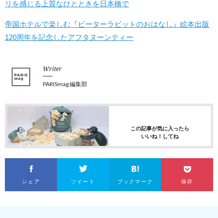
リを感じる上質なひとときを日本橋で
帝国ホテルで楽しむ『ピーターラビットのおはなし』絵本出版
120周年を記念したアフタヌーンティー
Writer
PARISmag 編集部
この記事が気に入ったら
いいね！してね
シェア
ツイート
ブックマーク
保存