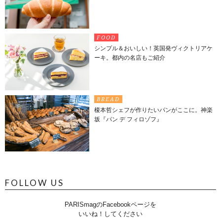
FOOD
シンプル＆おいしい！英国発ヴィクトリアケ
ーキ。都内の名店もご紹介
BREAD
榎本哲シェフが作りたいパンがここに。神楽
坂『パン デ フィロゾフ』
FOLLOW US
PARISmagのFacebookページを
いいね！してください