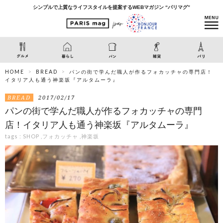
シンプルで上質なライフスタイルを提案するWEBマガジン “パリマグ”
HOME
BREAD
パンの街で学んだ職人が作るフォカッチャの専門店！
イタリア人も通う神楽坂『アルタムーラ』
BREAD
2017/02/17
パンの街で学んだ職人が作るフォカッチャの専門
店！イタリア人も通う神楽坂『アルタムーラ』
tags :
SHOP
,
フォカッチャ
,
神楽坂