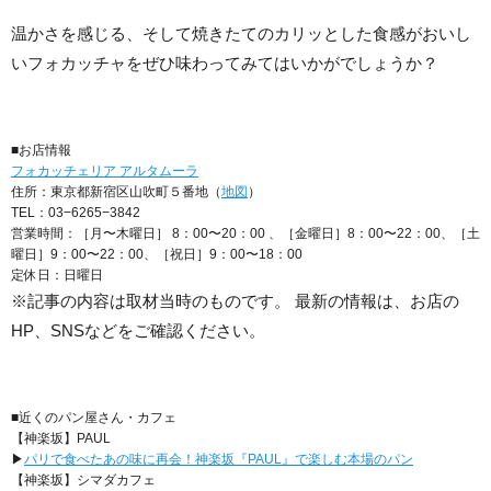
温かさを感じる、そして焼きたてのカリッとした食感がおいし
いフォカッチャをぜひ味わってみてはいかがでしょうか？
■お店情報
フォカッチェリア アルタムーラ
住所：東京都新宿区山吹町５番地（
地図
）
TEL：03−6265−3842
営業時間：［月〜木曜日］ 8：00〜20：00 、［金曜日］8：00〜22：00、［土
曜日］9：00〜22：00、［祝日］9：00〜18：00
定休日：日曜日
※記事の内容は取材当時のものです。 最新の情報は、お店の
HP、SNSなどをご確認ください。
■近くのパン屋さん・カフェ
【神楽坂】PAUL
▶︎
パリで食べたあの味に再会！神楽坂『PAUL』で楽しむ本場のパン
【神楽坂】シマダカフェ