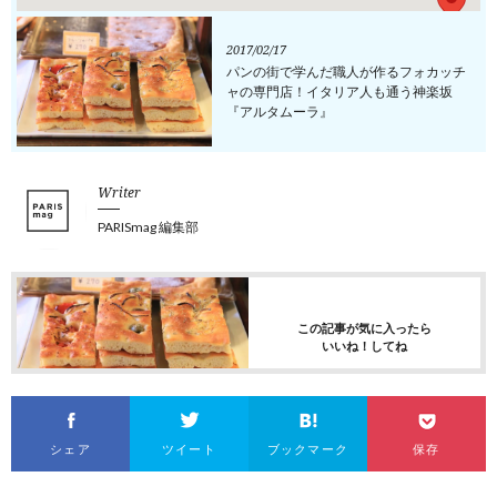
2017/02/17
パンの街で学んだ職人が作るフォカッチ
ャの専門店！イタリア人も通う神楽坂
『アルタムーラ』
Writer
PARISmag 編集部
この記事が気に入ったら
いいね！してね
シェア
ツイート
ブックマーク
保存