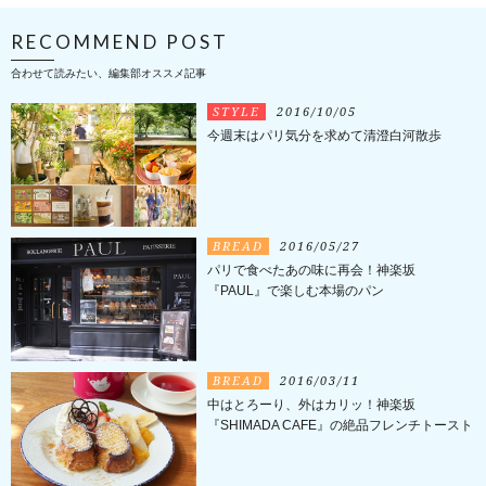
RECOMMEND POST
合わせて読みたい、編集部オススメ記事
STYLE
2016/10/05
今週末はパリ気分を求めて清澄白河散歩
BREAD
2016/05/27
パリで食べたあの味に再会！神楽坂
『PAUL』で楽しむ本場のパン
BREAD
2016/03/11
中はとろーり、外はカリッ！神楽坂
『SHIMADA CAFE』の絶品フレンチトースト