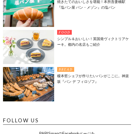
焼きたてのおいしさを堪能！本所吾妻橋駅
『塩パン屋 パン・メゾン』の塩パン
FOOD
シンプル＆おいしい！英国発ヴィクトリアケ
ーキ。都内の名店もご紹介
BREAD
榎本哲シェフが作りたいパンがここに。神楽
坂『パン デ フィロゾフ』
FOLLOW US
PARISmagのFacebookページを