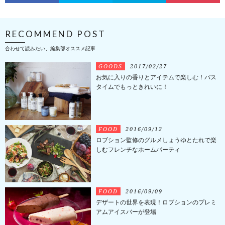
RECOMMEND POST
合わせて読みたい、編集部オススメ記事
GOODS
2017/02/27
お気に入りの香りとアイテムで楽しむ！バス
タイムでもっときれいに！
FOOD
2016/09/12
ロブション監修のグルメしょうゆとたれで楽
しむフレンチなホームパーティ
FOOD
2016/09/09
デザートの世界を表現！ロブションのプレミ
アムアイスバーが登場