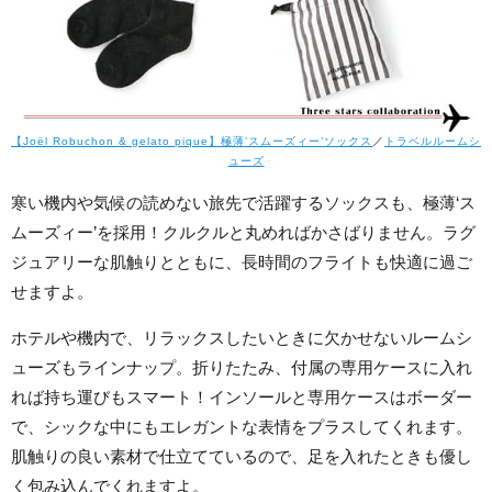
【Joël Robuchon & gelato pique】極薄’スムーズィー’ソックス
／
トラベルルームシ
ューズ
寒い機内や気候の読めない旅先で活躍するソックスも、極薄‘ス
ムーズィー’を採用！クルクルと丸めればかさばりません。ラグ
ジュアリーな肌触りとともに、長時間のフライトも快適に過ご
せますよ。
ホテルや機内で、リラックスしたいときに欠かせないルームシ
ューズもラインナップ。折りたたみ、付属の専用ケースに入れ
れば持ち運びもスマート！インソールと専用ケースはボーダー
で、シックな中にもエレガントな表情をプラスしてくれます。
肌触りの良い素材で仕立てているので、足を入れたときも優し
く包み込んでくれますよ。