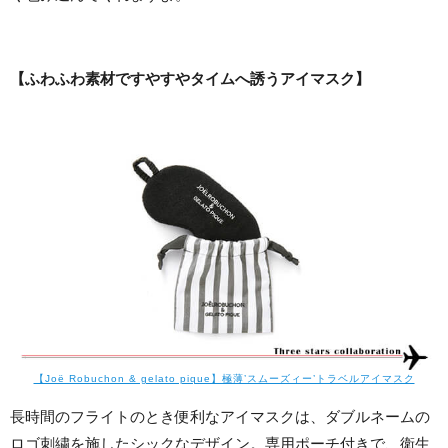
【ふわふわ素材ですやすやタイムへ誘うアイマスク】
【Joë Robuchon & gelato pique】極薄’スムーズィー’トラベルアイマスク
長時間のフライトのとき便利なアイマスクは、ダブルネームの
ロゴ刺繍を施したシックなデザイン。専用ポーチ付きで、衛生