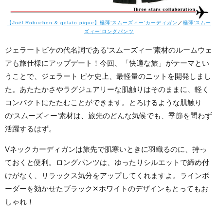
【Joël Robuchon & gelato pique】極薄’スムーズィー’カーディガン
／
極薄’スムー
ズィー’ロングパンツ
ジェラートピケの代名詞である‘スムーズィー’素材のルームウェ
アも旅仕様にアップデート！今回、「快適な旅」がテーマとい
うことで、ジェラート ピケ史上、最軽量のニットを開発しまし
た。あたたかさやラグジュアリーな肌触りはそのままに、軽く
コンパクトにたたむことができます。とろけるような肌触り
の‘スムーズィー’素材は、旅先のどんな気候でも、季節を問わず
活躍するはず。
Vネックカーディガンは旅先で肌寒いときに羽織るのに、持っ
ておくと便利。ロングパンツは、ゆったりシルエットで締め付
けがなく、リラックス気分をアップしてくれますよ。ラインボ
ーダーを効かせたブラック✕ホワイトのデザインもとってもお
しゃれ！