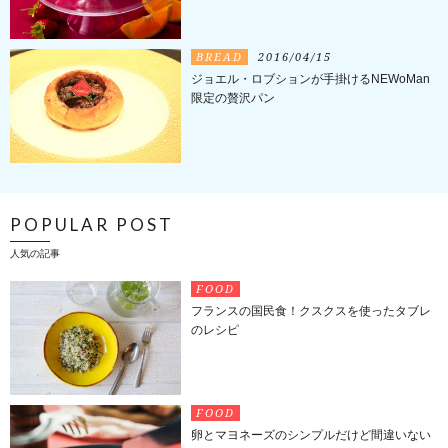
BREAD
2016/04/15
ジョエル・ロブションが手掛けるNEWoMan
限定の贅沢パン
POPULAR POST
人気の記事
FOOD
フランスの国民食！クスクスを使ったタブレ
のレシピ
FOOD
卵とマヨネーズのシンプルだけど間違いない