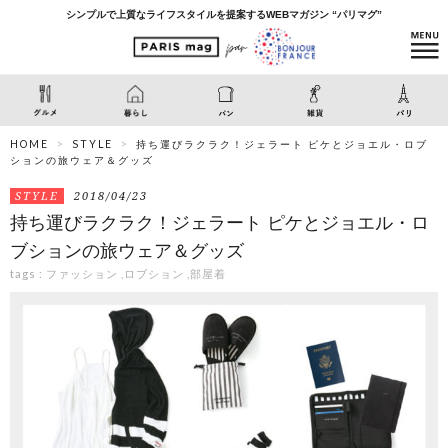
シンプルで上質なライフスタイルを提案するWEBマガジン “パリマグ”
HOME
STYLE
持ち運びラクラク！ジェラート ピケとジョエル・ロブ
ションの旅ウェア＆グッズ
STYLE
2018/04/23
持ち運びラクラク！ジェラート ピケとジョエル・ロ
ブションの旅ウェア＆グッズ
tags :
ファッション
,
ロブション
,
部屋着