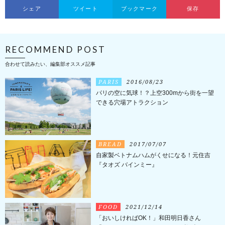
シェア
ツイート
ブックマーク
保存
RECOMMEND POST
合わせて読みたい、編集部オススメ記事
PARIS
2016/08/23
パリの空に気球！？上空300mから街を一望
できる穴場アトラクション
BREAD
2017/07/07
自家製ベトナムハムがくせになる！元住吉
『タオズ バインミー』
FOOD
2021/12/14
「おいしければOK！」和田明日香さん