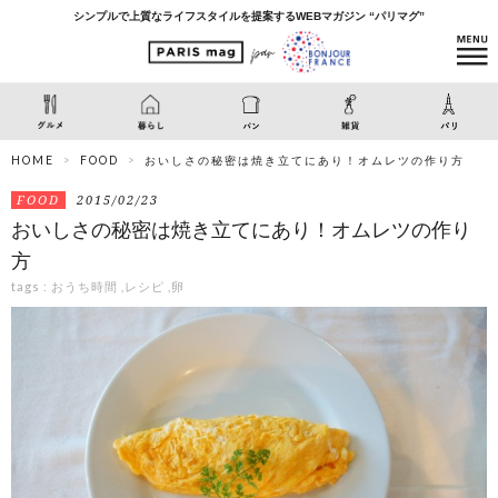
シンプルで上質なライフスタイルを提案するWEBマガジン “パリマグ”
HOME
FOOD
おいしさの秘密は焼き立てにあり！オムレツの作り方
FOOD
2015/02/23
おいしさの秘密は焼き立てにあり！オムレツの作り
方
tags :
おうち時間
,
レシピ
,
卵