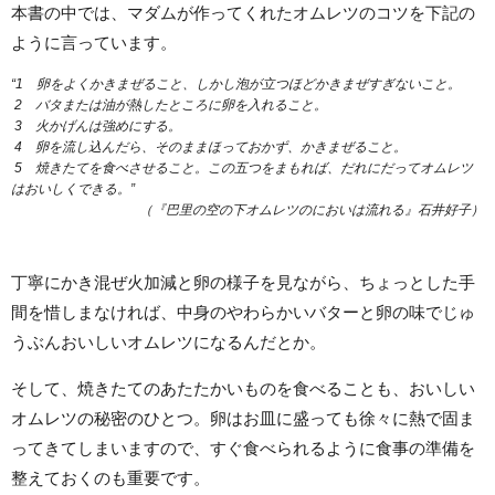
本書の中では、マダムが作ってくれたオムレツのコツを下記の
ように言っています。
“1 卵をよくかきまぜること、しかし泡が立つほどかきまぜすぎないこと。
2 バタまたは油が熱したところに卵を入れること。
3 火かげんは強めにする。
4 卵を流し込んだら、そのままほっておかず、かきまぜること。
5 焼きたてを食べさせること。
この五つをまもれば、だれにだってオムレツ
はおいしくできる。”
（『巴里の空の下オムレツのにおいは流れる』石井好子）
丁寧にかき混ぜ火加減と卵の様子を見ながら、ちょっとした手
間を惜しまなければ、中身のやわらかいバターと卵の味でじゅ
うぶんおいしいオムレツになるんだとか。
そして、焼きたてのあたたかいものを食べることも、おいしい
オムレツの秘密のひとつ。卵はお皿に盛っても徐々に熱で固ま
ってきてしまいますので、すぐ食べられるように食事の準備を
整えておくのも重要です。