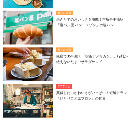
BREAD
焼きたてのおいしさを堪能！本所吾妻橋駅
『塩パン屋 パン・メゾン』の塩パン
BREAD
銀座で35年続く『喫茶アメリカン』。行列が
絶えないたまごサラダサンド
STYLE
真似したいかわいさがいっぱい！短編ドラマ
『ひとりごとエプロン』の世界