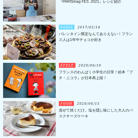
『PARISmag FES. 2021』レシピ紹介
PARIS
2017/02/14
バレンタイン限定なんてありえない！フラン
ス人は1年中チョコが好き
STYLE
2020/06/10
フランスのわんぱく小学生の日常！絵本『プ
チ・ニコラ』が日本再上陸！
FOOD
2020/06/15
混ぜて焼くだけ。塩を隠し味にした大人のバ
スクチーズケーキ