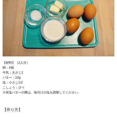
【材料】（2人分）
卵：4個
牛乳：大さじ2
バター：10g
塩：小さじ1/2
こしょう：少々
※有塩バターの際は、味付けの塩を調整してください。
【作り方】