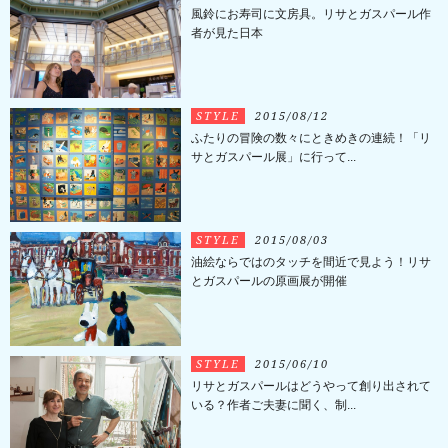
風鈴にお寿司に文房具。リサとガスパール作
者が見た日本
STYLE
2015/08/12
ふたりの冒険の数々にときめきの連続！「リ
サとガスパール展」に行って...
STYLE
2015/08/03
油絵ならではのタッチを間近で見よう！リサ
とガスパールの原画展が開催
STYLE
2015/06/10
リサとガスパールはどうやって創り出されて
いる？作者ご夫妻に聞く、制...