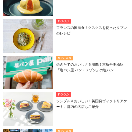
FOOD
フランスの国民食！クスクスを使ったタブレ
のレシピ
BREAD
焼きたてのおいしさを堪能！本所吾妻橋駅
『塩パン屋 パン・メゾン』の塩パン
FOOD
シンプル＆おいしい！英国発ヴィクトリアケ
ーキ。都内の名店もご紹介
BREAD