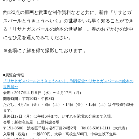
約120点の原画と貴重な制作資料などと共に、新作『リサとガ
スパールとうきょうへいく』の世界をいち早く知ることができ
る「リサとガスパールの絵本の世界展」。春のおでかけの途中
にぜひ足を運んでみてください。
※会場に了解を得て撮影しております 。
■展覧会情報
「リサとガスパールとうきょうへいく」刊行記念〜リサとガスパールの絵本の
世界展〜
会期：2017年４月５日（水）〜４月17日（月）
開場時間：午前10時～午後8時
ただし、4月7日（金）・8日（土）・14日（金）・15日（土）は 午後8時30分
まで、
最終日17日（月）は午後6時まで。いずれも閉場30分前まで入場。
会場：新宿髙島屋 11階特設会場
〒151-8580 渋谷区千駄ヶ谷5丁目24番2号 Tel.03-5361-1111（大代表）
入場料（税込）：一般800円、大学・高校生600円、中学生以下無料