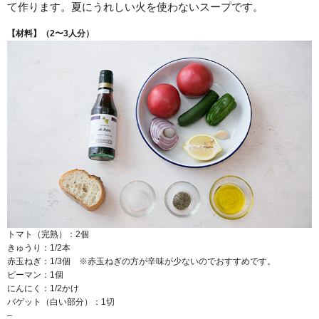
て作ります。夏にうれしい火を使わないスープです。
【材料】（
2
〜
3
人分）
トマト（完熟）：2個
きゅうり：1/2本
赤玉ねぎ：1/3個 ※赤玉ねぎの方が辛味が少ないのでおすすめです。
ピーマン：1個
にんにく：1/2かけ
バゲット（白い部分）：1切
–