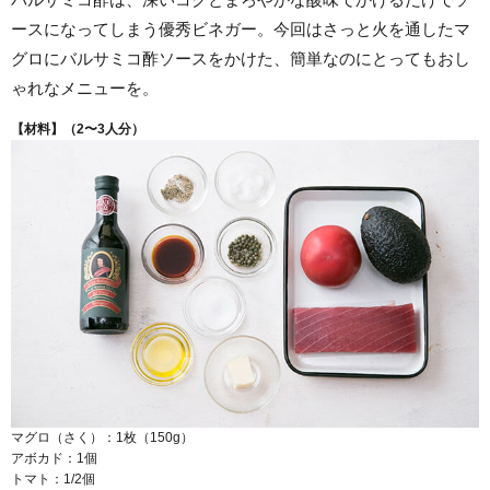
ースになってしまう優秀ビネガー。今回はさっと火を通したマ
グロにバルサミコ酢ソースをかけた、簡単なのにとってもおし
ゃれなメニューを。
【材料】（
2
〜
3
人分）
マグロ（さく）：1枚（150g）
アボカド：1個
トマト：1/2個