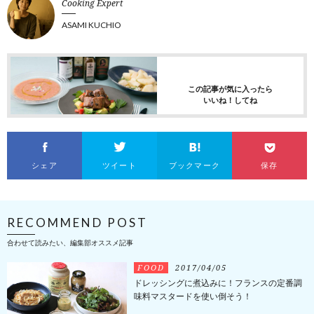
Cooking Expert
ASAMI KUCHIO
この記事が気に入ったら
いいね！してね
シェア
ツイート
ブックマーク
保存
RECOMMEND POST
合わせて読みたい、編集部オススメ記事
FOOD
2017/04/05
ドレッシングに煮込みに！フランスの定番調
味料マスタードを使い倒そう！