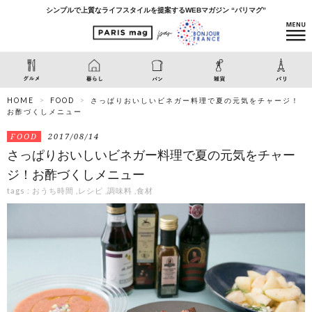
シンプルで上質なライフスタイルを提案するWEBマガジン “パリマグ”
HOME
FOOD
さっぱりおいしいビネガー料理で夏の元気をチャージ！
お酢づくしメニュー
FOOD
2017/08/14
さっぱりおいしいビネガー料理で夏の元気をチャー
ジ！お酢づくしメニュー
tags :
おうち時間
,
レシピ
,
調味料
,
食材