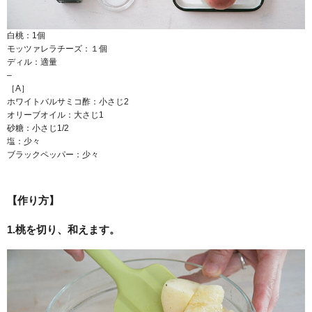
白桃：1個
モッツァレラチーズ：１個
ディル：適量
–
［A］
ホワイトバルサミコ酢：小さじ2
オリーブオイル：大さじ1
砂糖：小さじ1/2
塩：少々
ブラックペッパー：少々
【作り方】
1.桃を切り、和えます。