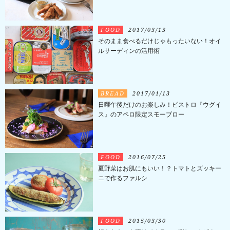
FOOD
2017/03/13
そのまま食べるだけじゃもったいない！オイ
ルサーディンの活用術
BREAD
2017/01/13
日曜午後だけのお楽しみ！ビストロ『ウグイ
ス』のアペロ限定スモーブロー
FOOD
2016/07/25
夏野菜はお肌にもいい！？トマトとズッキー
ニで作るファルシ
FOOD
2015/03/30