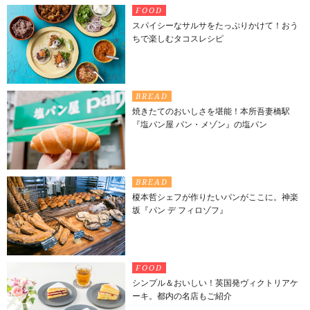
FOOD
スパイシーなサルサをたっぷりかけて！おう
ちで楽しむタコスレシピ
BREAD
焼きたてのおいしさを堪能！本所吾妻橋駅
『塩パン屋 パン・メゾン』の塩パン
BREAD
榎本哲シェフが作りたいパンがここに。神楽
坂『パン デ フィロゾフ』
FOOD
シンプル＆おいしい！英国発ヴィクトリアケ
ーキ。都内の名店もご紹介