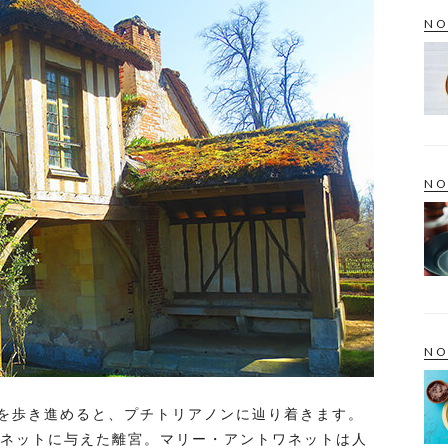
NO
NO
NO
を歩き進めると、プチトリアノンに辿り着きます。
ワネットに与えた離宮。マリー・アントワネットは人