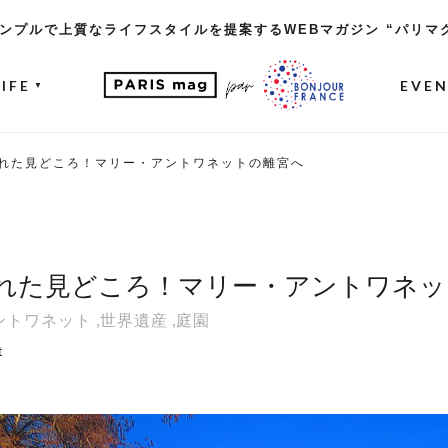
ンプルで上質なライフスタイルを提案するWEBマガジン “パリマ
LIFE
EVE
▼
れた見どころ！マリー・アントワネットの離宮へ
れた見どころ！マリー・アントワネッ
ントワネット
,
世界遺産
,
庭園
t