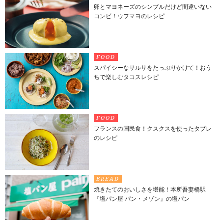
卵とマヨネーズのシンプルだけど間違いない
コンビ！ウフマヨのレシピ
FOOD
スパイシーなサルサをたっぷりかけて！おう
ちで楽しむタコスレシピ
FOOD
フランスの国民食！クスクスを使ったタブレ
のレシピ
BREAD
焼きたてのおいしさを堪能！本所吾妻橋駅
『塩パン屋 パン・メゾン』の塩パン