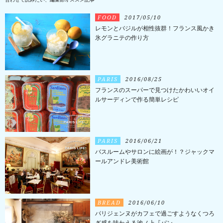
FOOD
2017/05/10
レモンとバジルが相性抜群！フランス風かき
氷グラニテの作り方
PARIS
2016/08/25
フランスのスーパーで見つけたかわいいオイ
ルサーディンで作る簡単レシピ
PARIS
2016/06/21
バスルームやサロンに絵画が！？ジャックマ
ールアンドレ美術館
BREAD
2016/06/10
パリジェンヌがカフェで過ごすようなくつろ