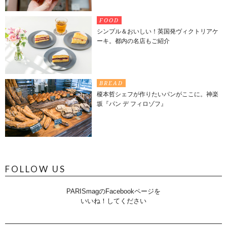
FOOD
シンプル＆おいしい！英国発ヴィクトリアケ
ーキ。都内の名店もご紹介
BREAD
榎本哲シェフが作りたいパンがここに。神楽
坂『パン デ フィロゾフ』
FOLLOW US
PARISmagのFacebookページを
いいね！してください