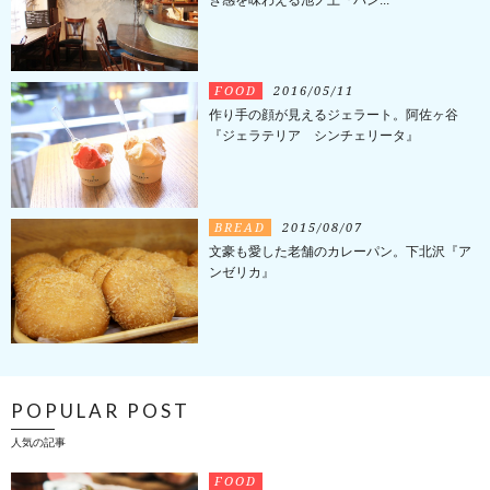
ぎ感を味わえる池ノ上『パン...
FOOD
2016/05/11
作り手の顔が見えるジェラート。阿佐ヶ谷
『ジェラテリア シンチェリータ』
BREAD
2015/08/07
文豪も愛した老舗のカレーパン。下北沢『ア
ンゼリカ』
POPULAR POST
人気の記事
FOOD