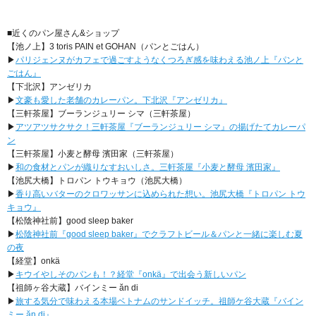
■近くのパン屋さん&ショップ
【池ノ上】3 toris PAIN et GOHAN（パンとごはん）
▶︎
パリジェンヌがカフェで過ごすようなくつろぎ感を味わえる池ノ上『パンと
ごはん』
【下北沢】アンゼリカ
▶
文豪も愛した老舗のカレーパン。下北沢『アンゼリカ』
【三軒茶屋】ブーランジュリー シマ（三軒茶屋）
▶
アツアツサクサク！三軒茶屋『ブーランジュリー シマ』の揚げたてカレーパ
ン
【三軒茶屋】小麦と酵母 濱田家（三軒茶屋）
▶
和の食材とパンが織りなすおいしさ。三軒茶屋『小麦と酵母 濱田家』
【池尻大橋】トロパン トウキョウ（池尻大橋）
▶
香り高いバターのクロワッサンに込められた想い。池尻大橋『トロパン トウ
キョウ』
【松陰神社前】good sleep baker
▶
松陰神社前『good sleep baker』でクラフトビール＆パンと一緒に楽しむ夏
の夜
【経堂】onkä
▶
キウイやしそのパンも！？経堂『onkä』で出会う新しいパン
【祖師ヶ谷大蔵】バインミー ăn di
▶
旅する気分で味わえる本場ベトナムのサンドイッチ。祖師ケ谷大蔵『バイン
ミー ăn di』