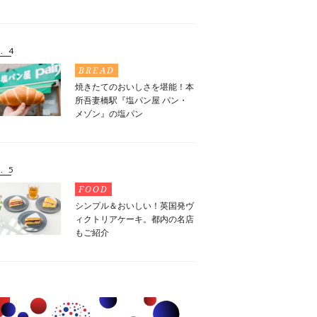
. 4
BREAD
焼きたてのおいしさを堪能！本
所吾妻橋駅『塩パン屋 パン・
メゾン』の塩パン
. 5
FOOD
シンプル＆おいしい！英国発ヴ
ィクトリアケーキ。都内の名店
もご紹介