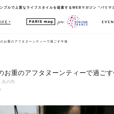
ンプルで上質なライフスタイルを提案するWEBマガジン “パリマ
LIFE
EVE
▼
』のお重のアフタヌーンティーで過ごす午後
のお重のアフタヌーンティーで過ごす
,
丸の内
t