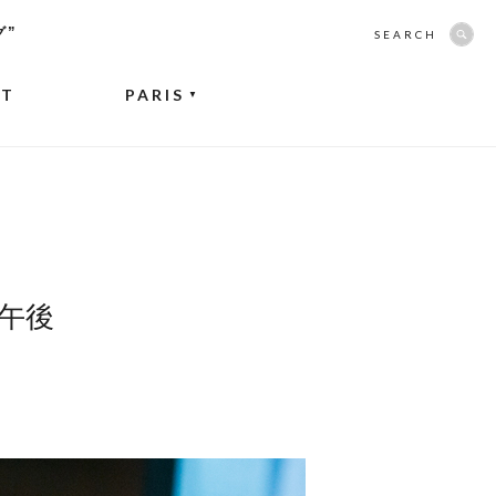
グ”
SEARCH
NT
PARIS
▼
午後