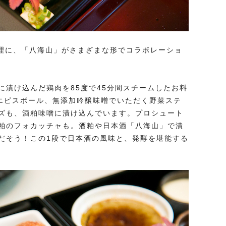
料理に、「八海山」がさまざまな形でコラボレーショ
に漬け込んだ鶏肉を85度で45分間スチームしたお料
 エピスボール、無添加吟醸味噌でいただく野菜ステ
ズも、酒粕味噌に漬け込んでいます。プロシュート
粕のフォカッチャも。酒粕や日本酒「八海山」で漬
だそう！この1段で日本酒の風味と、発酵を堪能する