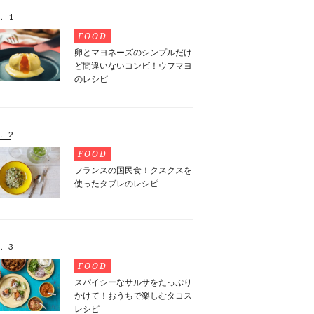
. 1
FOOD
卵とマヨネーズのシンプルだけ
ど間違いないコンビ！ウフマヨ
のレシピ
. 2
FOOD
フランスの国民食！クスクスを
使ったタブレのレシピ
. 3
FOOD
スパイシーなサルサをたっぷり
かけて！おうちで楽しむタコス
レシピ