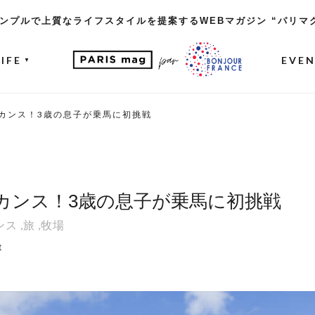
ンプルで上質なライフスタイルを提案するWEBマガジン “パリマ
LIFE
EVE
▼
カンス！3歳の息子が乗馬に初挑戦
カンス！3歳の息子が乗馬に初挑戦
ンス
,
旅
,
牧場
t