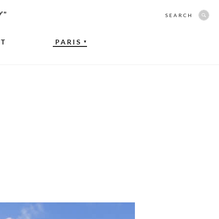
グ”
SEARCH
NT
PARIS
▼