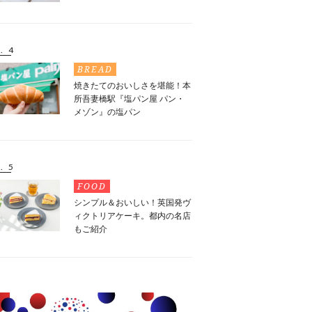
. 4
BREAD
焼きたてのおいしさを堪能！本
所吾妻橋駅『塩パン屋 パン・
メゾン』の塩パン
. 5
FOOD
シンプル＆おいしい！英国発ヴ
ィクトリアケーキ。都内の名店
もご紹介