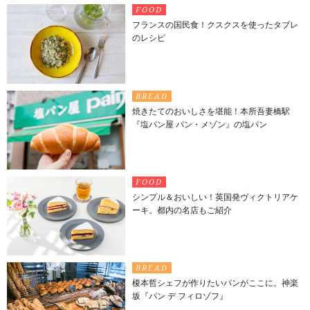
FOOD
フランスの国民食！クスクスを使ったタブレ
のレシピ
BREAD
焼きたてのおいしさを堪能！本所吾妻橋駅
『塩パン屋 パン・メゾン』の塩パン
FOOD
シンプル＆おいしい！英国発ヴィクトリアケ
ーキ。都内の名店もご紹介
BREAD
榎本哲シェフが作りたいパンがここに。神楽
坂『パン デ フィロゾフ』