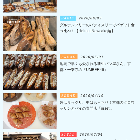
PARIS
2020/06/09
グルテンフリーのパティスリーでバゲット食
べ比べ！【Helmut Newcake編】
BREAD
2020/05/01
地元で早くも愛される新生パン屋さん。京
都・一乗寺の『UMBER46』
BREAD
2020/04/10
外はサックリ、中はもっちり！京都のクロワ
ッサンとパイの専門店『orset...
STYLE
2020/03/04