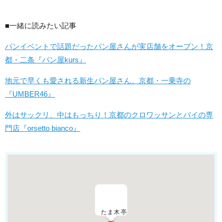
■一緒に読みたい記事
パンイベントで話題だったパン屋さんが実店舗をオープン！京
都・二条『パン屋kurs』
地元で早くも愛される新生パン屋さん。京都・一乗寺の
『UMBER46』
外はサックリ、中はもっちり！京都のクロワッサンとパイの専
門店『orsetto bianco』
たま木亭