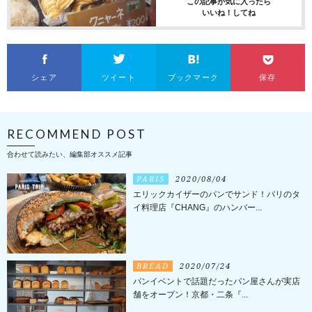
この記事が気に入ったら
いいね！してね
シェア
ツイート
ブックマーク
保存
RECOMMEND POST
合わせて読みたい、編集部オススメ記事
PARIS
2020/08/04
エリックカイザーのパンでサンド！パリのタ
イ料理店『CHANG』のハンバー...
BREAD
2020/07/24
パンイベントで話題だったパン屋さんが実店
舗をオープン！京都・二条『...