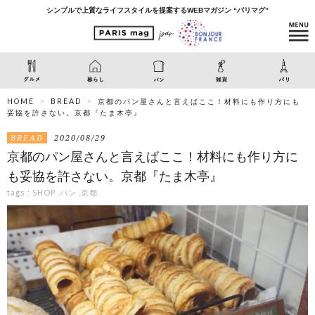
シンプルで上質なライフスタイルを提案するWEBマガジン “パリマグ”
HOME
BREAD
京都のパン屋さんと言えばここ！材料にも作り方にも
妥協を許さない。京都『たま木亭』
BREAD
2020/08/29
京都のパン屋さんと言えばここ！材料にも作り方に
も妥協を許さない。京都『たま木亭』
tags :
SHOP
,
パン
,
京都